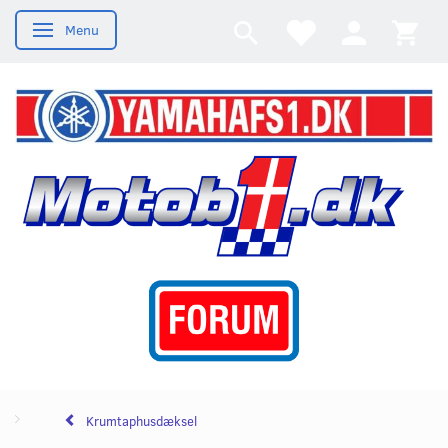
Menu
Skifte navigation
Krumtaphusdæksel