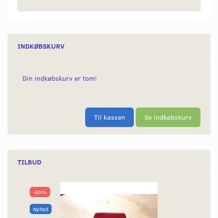
INDKØBSKURV
Din indkøbskurv er tom!
Til kassen
Se indkøbskurv
TILBUD
-50%
Nyhed