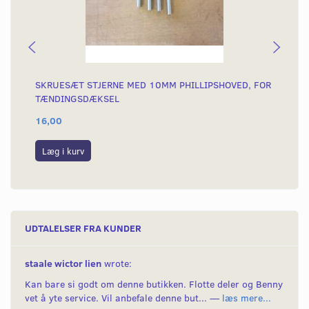
SKRUESÆT STJERNE MED 10MM PHILLIPSHOVED, FOR
SK
TÆNDINGSDÆKSEL
AH
16,00
15
Læg i kurv
L
UDTALELSER FRA KUNDER
staale wictor lien
wrote:
Kan bare si godt om denne butikken. Flotte deler og Benny
vet å yte service. Vil anbefale denne but... —
læs mere...