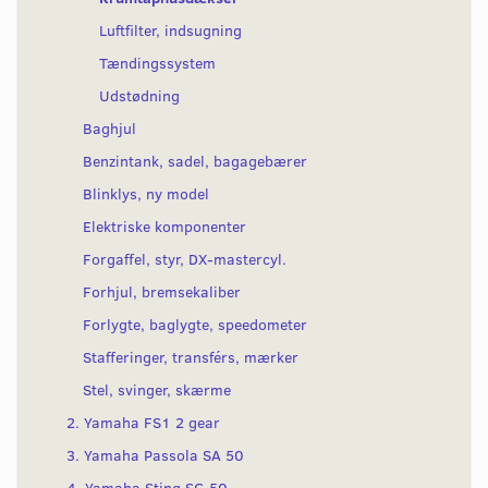
Luftfilter, indsugning
Tændingssystem
Udstødning
Baghjul
Benzintank, sadel, bagagebærer
Blinklys, ny model
Elektriske komponenter
Forgaffel, styr, DX-mastercyl.
Forhjul, bremsekaliber
Forlygte, baglygte, speedometer
Stafferinger, transférs, mærker
Stel, svinger, skærme
2. Yamaha FS1 2 gear
3. Yamaha Passola SA 50
4. Yamaha Sting SG 50