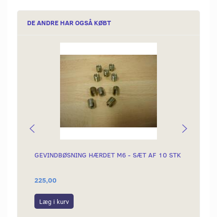
DE ANDRE HAR OGSÅ KØBT
GEVINDBØSNING HÆRDET M6 - SÆT AF 10 STK
GEVI
INDVE
225,00
299,0
Læg i kurv
Læg i