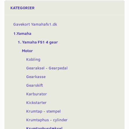
KATEGORIER
Gavekort Yamahafs1.dk
1.Yamaha
1. Yamaha FS1 4 gear
Motor
Kobling
Gearaksel - Gearpedal
Gearkasse
Gearskift
Karburator
Kickstarter
Krumtap - stempel
Krumtaphus - cylinder
Krumtaphusdæksel