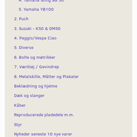
5. Yamaha YB100
2. Puch
3. Suzuki - K50 & DM50
4. Paggio/Vespa Ciao
5. Diverse
6. Bolte og møtrikker
7. Værktøj / Gevindrep
8. Metalskilte, Måtter og Plakater
Beklædning og hjelme
Dæk og slanger
Kåber
Reproducerede pladedele m.m.
Styr
Nyheder seneste 10 nye varer