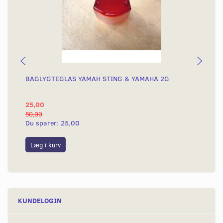
BAGLYGTEGLAS YAMAH STING & YAMAHA 2G
KO
KN
25,00
4.
50,00
4.8
Du sparer:
25,00
Du
Læg i kurv
L
KUNDELOGIN