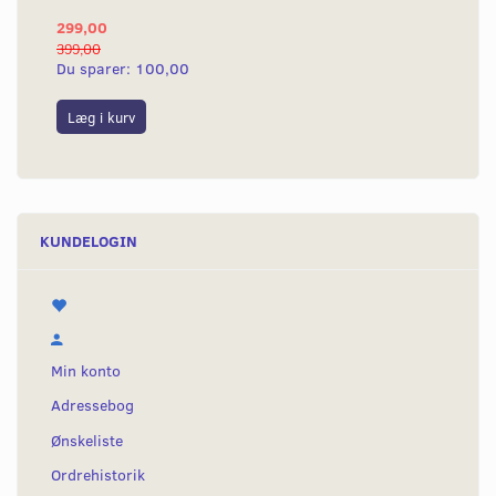
299,00
13
399,00
139
Du sparer:
100,00
Du
Læg i kurv
L
KUNDELOGIN
Min konto
Adressebog
Ønskeliste
Ordrehistorik