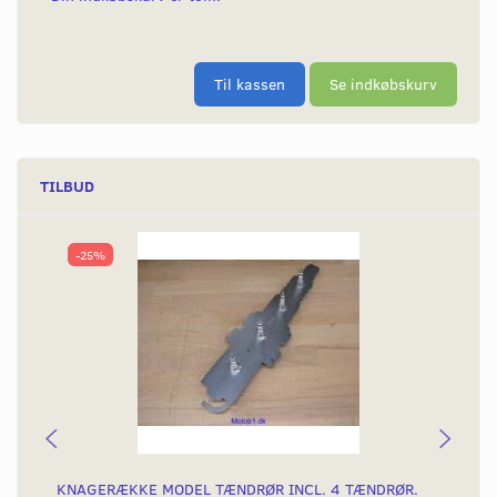
Til kassen
Se indkøbskurv
TILBUD
-25%
KNAGERÆKKE MODEL TÆNDRØR INCL. 4 TÆNDRØR.
VÆ