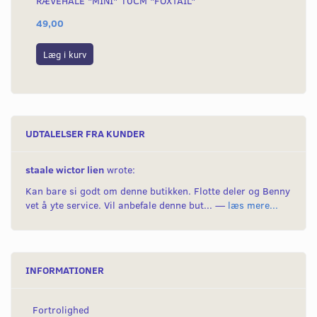
RÆVEHALE "MINI" 10CM "FOXTAIL"
KÆ
49,00
54
Læg i kurv
L
UDTALELSER FRA KUNDER
staale wictor lien
wrote:
Kan bare si godt om denne butikken. Flotte deler og Benny
vet å yte service. Vil anbefale denne but... —
læs mere...
INFORMATIONER
Fortrolighed