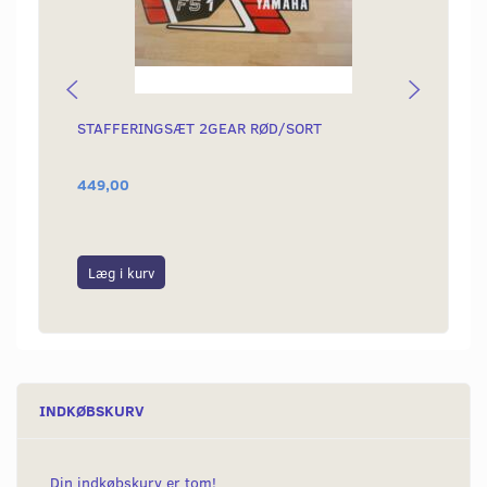
STAFFERINGSÆT 2GEAR RØD/SORT
DÆK 1
449,00
349,0
Læg i kurv
Læg i
INDKØBSKURV
Din indkøbskurv er tom!