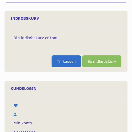
INDKØBSKURV
Din indkøbskurv er tom!
Til kassen
Se indkøbskurv
KUNDELOGIN
Min konto
Adressebog