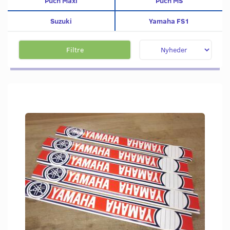
Puch Maxi
Puch MS
Suzuki
Yamaha FS1
Filtre