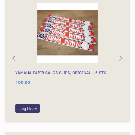
YAMAHA PAPIR SALGS SLIPS, ORIGINAL - 5 STK
KN
100,00
29
399
Du
Læg i kurv
L