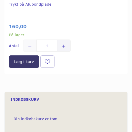
Trykt på Alubondplade
160,00
På lager
Antal
Læg i kurv
INDKØBSKURV
Din indkøbskurv er tom!