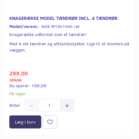
KNAGERÆKKE MODEL TÆNDRØR INCL. 4 TÆNDRØR.
Model/varenr.:
4stk M10x1mm rør
Knagerække udformet som et tændrør!
Med 4 stk tændrør og afstandsstykker. Lige til at montere på
væggen.
299,00
399,00
Du sparer:
100,00
På lager
Antal
Læg i kurv