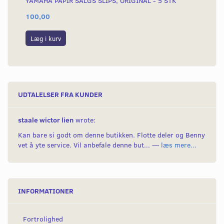
YAMAHA PAPIR SALGS SLIPS, ORIGINAL - 5 STK
YA
100,00
16
Læg i kurv
L
UDTALELSER FRA KUNDER
staale wictor lien
wrote:
Kan bare si godt om denne butikken. Flotte deler og Benny
vet å yte service. Vil anbefale denne but... —
læs mere...
INFORMATIONER
Fortrolighed