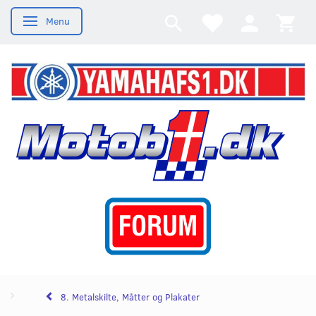
Menu
Skifte navigation
8. Metalskilte, Måtter og Plakater