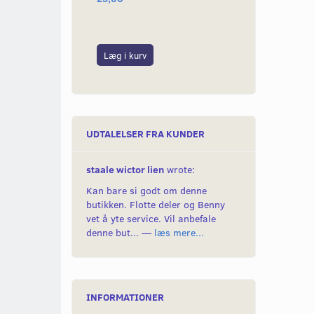
Læg i kurv
Læg i kurv
UDTALELSER FRA KUNDER
staale wictor lien
wrote:
Kan bare si godt om denne
butikken. Flotte deler og Benny
vet å yte service. Vil anbefale
denne but... —
læs mere...
INFORMATIONER