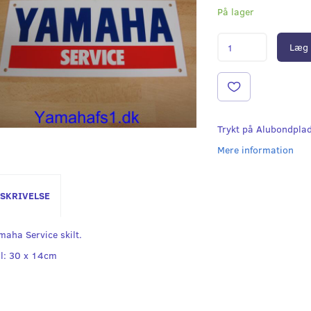
På lager
Læg 
Trykt på Alubondpla
Mere information
SKRIVELSE
maha Service skilt.
l: 30 x 14cm