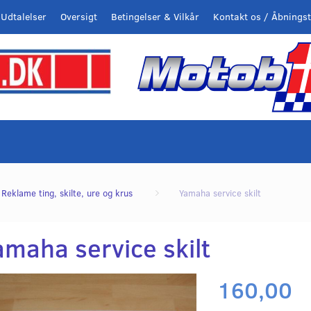
Udtalelser
Oversigt
Betingelser & Vilkår
Kontakt os / Åbningst
Reklame ting, skilte, ure og krus
Yamaha service skilt
amaha service skilt
160,00