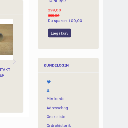
TÆNDRØR.
299,00
399,00
Du sparer:
100,00
Læg i kurv
KUNDELOGIN
NTAKT
ORIGINAL PROP FOR
GUMMIGENNEMFØRING
BR
ER
BAGGAFFEL
FOR KABEL FORLYGTE
NY
50,00
35,00
60,
Læg i kurv
Læg i kurv
Læ
Min konto
Adressebog
Ønskeliste
Ordrehistorik