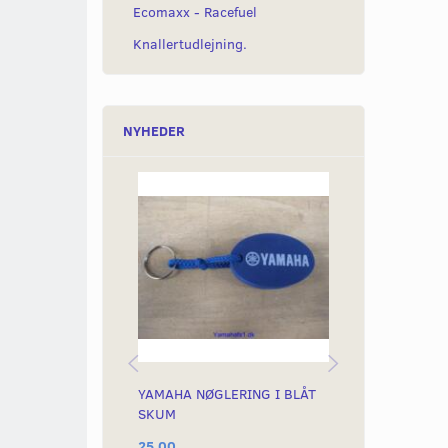
Ecomaxx - Racefuel
Knallertudlejning.
NYHEDER
YAMAHA NØGLERING I BLÅT
HONDA KRUS
SKUM
25,00
85,00