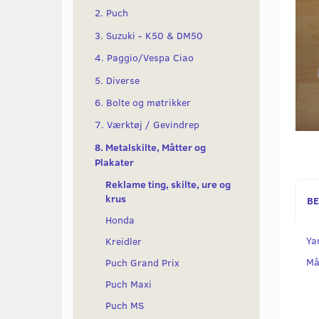
2. Puch
3. Suzuki - K50 & DM50
4. Paggio/Vespa Ciao
5. Diverse
6. Bolte og møtrikker
7. Værktøj / Gevindrep
8. Metalskilte, Måtter og
Plakater
Reklame ting, skilte, ure og
krus
BE
Honda
Ya
Kreidler
Må
Puch Grand Prix
Puch Maxi
Puch MS