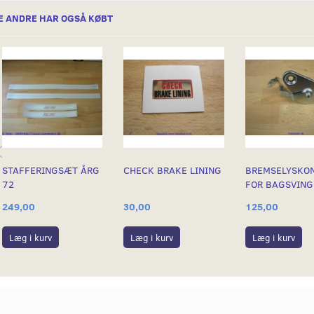
E ANDRE HAR OGSÅ KØBT
STAFFERINGSÆT ÅRG
CHECK BRAKE LINING
BREMSELYSKO
72
FOR BAGSVING
249,00
30,00
125,00
Læg i kurv
Læg i kurv
Læg i kurv