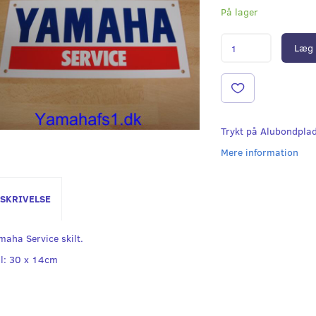
På lager
Læg 
Trykt på Alubondpla
Mere information
SKRIVELSE
maha Service skilt.
l: 30 x 14cm