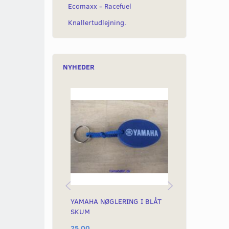
Ecomaxx - Racefuel
Knallertudlejning.
NYHEDER
YAMAHA NØGLERING I BLÅT
HONDA KRUS
SKUM
25,00
85,00