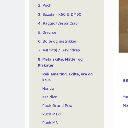
2. Puch
3. Suzuki - K50 & DM50
4. Paggio/Vespa Ciao
5. Diverse
6. Bolte og møtrikker
7. Værktøj / Gevindrep
8. Metalskilte, Måtter og
Plakater
Reklame ting, skilte, ure og
krus
BE
Honda
Ya
Kreidler
Må
Puch Grand Prix
Puch Maxi
Puch MS