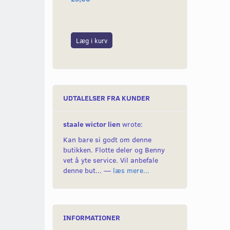
Læg i kurv
Læg i kurv
UDTALELSER FRA KUNDER
staale wictor lien
wrote:
Kan bare si godt om denne
butikken. Flotte deler og Benny
vet å yte service. Vil anbefale
denne but... —
læs mere...
INFORMATIONER