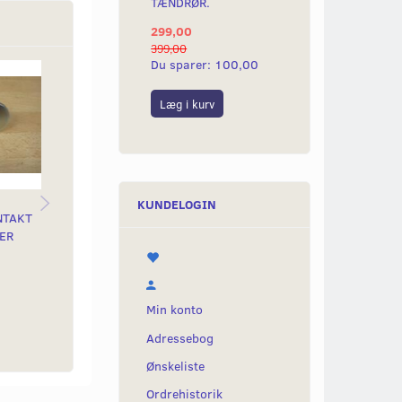
TÆNDRØR.
299,00
399,00
Du sparer:
100,00
Læg i kurv
KUNDELOGIN
NTAKT
ORIGINAL PROP FOR
GUMMIGENNEMFØRING
BOL
ER
BAGGAFFEL
FOR KABEL FORLYGTE
SP
SPE
50,00
35,00
45,
Min konto
Læg i kurv
Læg i kurv
Læ
Adressebog
Ønskeliste
Ordrehistorik