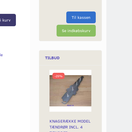
Til kassen
i kurv
Se indkøbskurv
de
TILBUD
-25%
KNAGERÆKKE MODEL
TÆNDRØR INCL. 4