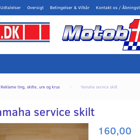
Udtalelser
Oversigt
Betingelser & Vilkår
Kontakt os / Åbningst
Reklame ting, skilte, ure og krus
Yamaha service skilt
amaha service skilt
160,00