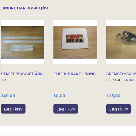
E ANDRE HAR OGSÅ KØBT
STAFFERINGSÆT ÅRG
CHECK BRAKE LINING
BREMSELYSKO
72
FOR BAGSVING
249,00
30,00
125,00
Læg i kurv
Læg i kurv
Læg i kurv