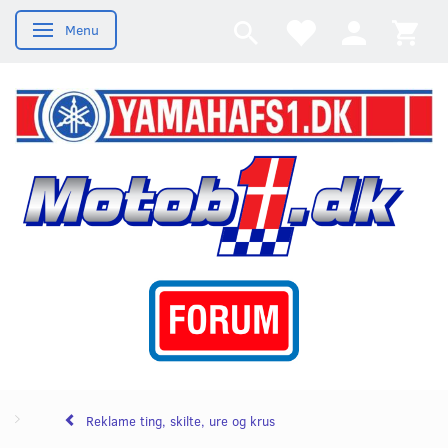
Menu
Skifte navigation
Reklame ting, skilte, ure og krus