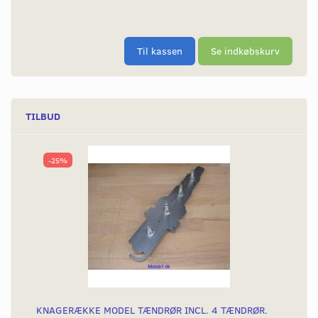
Til kassen
Se indkøbskurv
TILBUD
-25%
KNAGERÆKKE MODEL TÆNDRØR INCL. 4 TÆNDRØR.