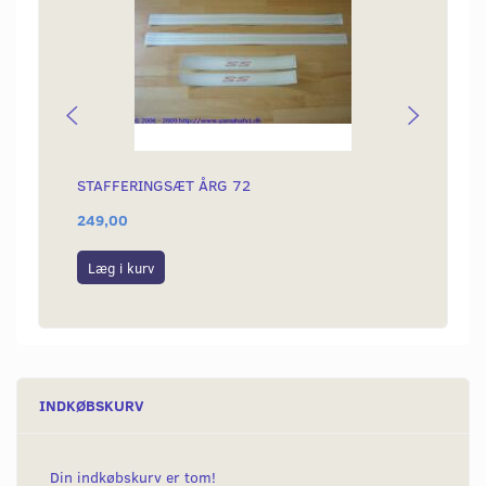
STAFFERINGSÆT ÅRG 72
CHECK
249,00
30,00
Læg i kurv
Læg i
INDKØBSKURV
Din indkøbskurv er tom!