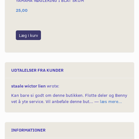
YAMAHA NØGLERING I BLÅT SKUM
HO
25,00
85
Læg i kurv
L
UDTALELSER FRA KUNDER
staale wictor lien
wrote:
Kan bare si godt om denne butikken. Flotte deler og Benny
vet å yte service. Vil anbefale denne but... —
læs mere...
INFORMATIONER