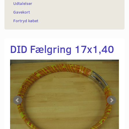
Udtalelser
Gavekort
Fortryd købet
DID Fælgring 17x1,40