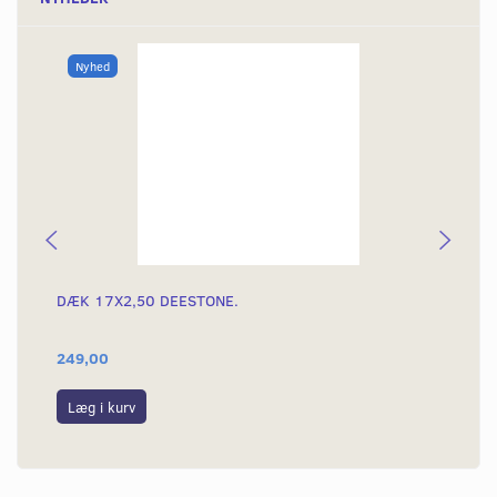
Nyhed
DÆK 17X2,50 DEESTONE.
DÆ
249,00
39
Læg i kurv
L