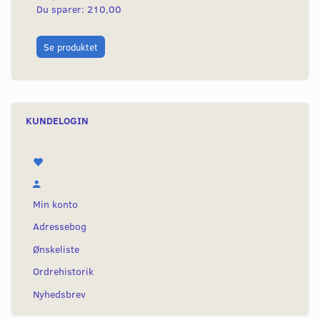
Du sparer:
210,00
Du
L
Se produktet
KUNDELOGIN
Min konto
Adressebog
Ønskeliste
Ordrehistorik
Nyhedsbrev