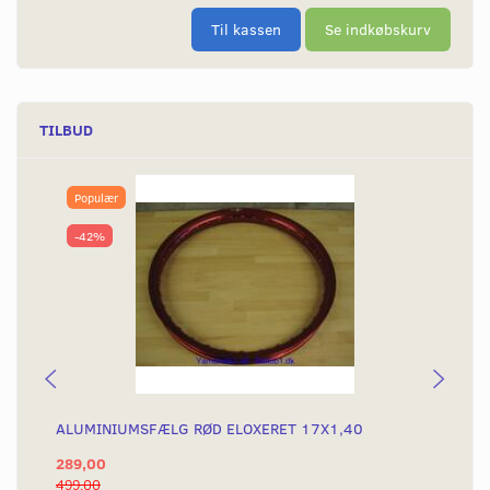
Til kassen
Se indkøbskurv
TILBUD
Populær
-42%
ALUMINIUMSFÆLG RØD ELOXERET 17X1,40
AL
289,00
28
499,00
499