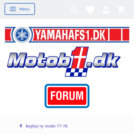
Menu
Skifte navigation
Baghjul ny model 77-78