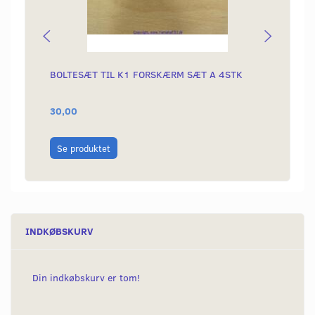
BOLTESÆT TIL K1 FORSKÆRM SÆT A 4STK
EGERS
30,00
150,0
Læg i
Se produktet
INDKØBSKURV
Din indkøbskurv er tom!