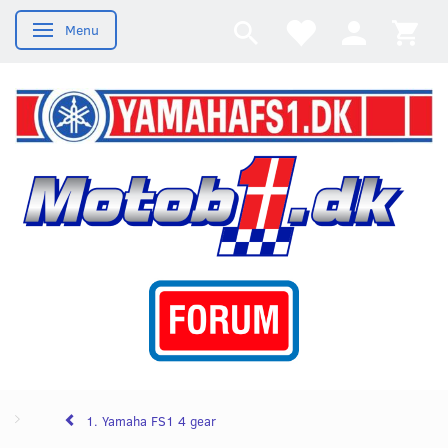
Menu
Skifte navigation
1. Yamaha FS1 4 gear