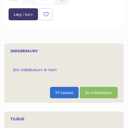
Læg i kurv
INDKØBSKURV
Din indkøbskurv er tom!
Til kassen
Se indkøbskurv
TILBUD