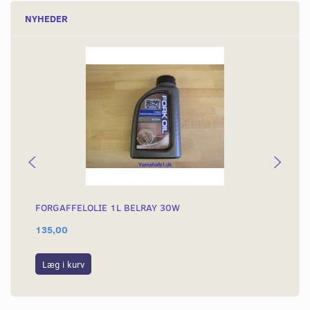
NYHEDER
FORGAFFELOLIE 1L BELRAY 30W
AU
135,00
49
Læg i kurv
L