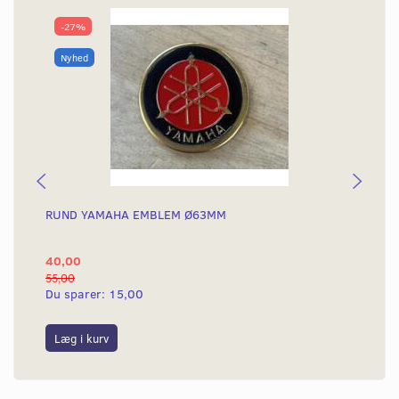
-27%
Nyhed
RUND YAMAHA EMBLEM Ø63MM
BA
40,00
25
55,00
50,
Du sparer:
15,00
Du
Læg i kurv
L