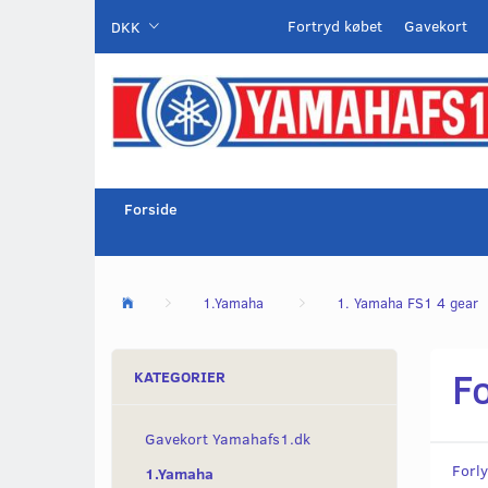
Fortryd købet
Gavekort
DKK
Forside
1.Yamaha
1. Yamaha FS1 4 gear
F
KATEGORIER
Gavekort Yamahafs1.dk
Forly
1.Yamaha