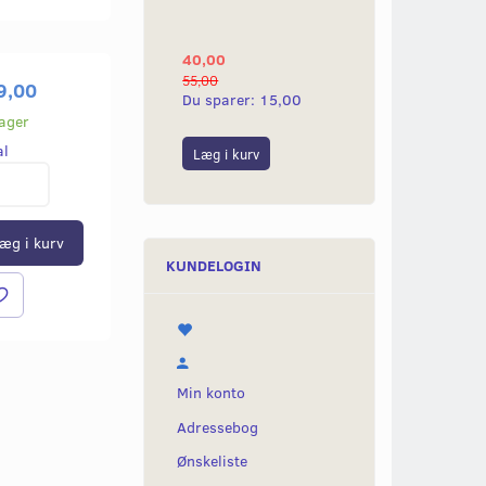
YAMAHA 2G
40,00
25,00
55,00
50,00
9,00
Du sparer:
15,00
Du sparer:
25,0
lager
al
Læg i kurv
Læg i kurv
æg i kurv
KUNDELOGIN
Min konto
Adressebog
Ønskeliste