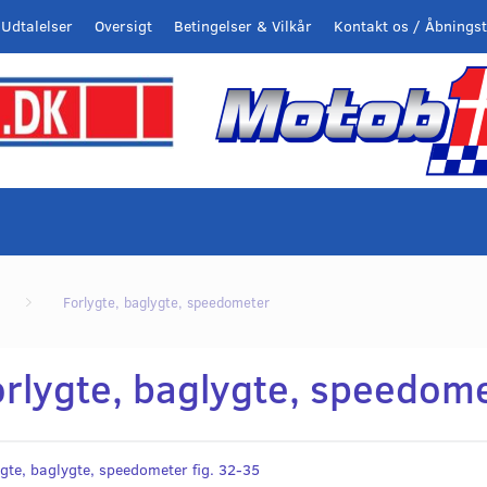
Udtalelser
Oversigt
Betingelser & Vilkår
Kontakt os / Åbningst
Forlygte, baglygte, speedometer
orlygte, baglygte, speedom
gte, baglygte, speedometer fig. 32-35