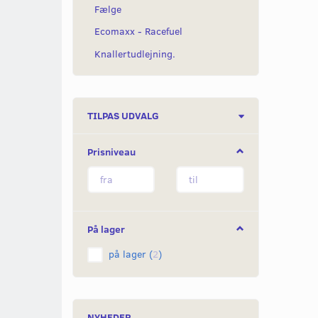
Fælge
Ecomaxx - Racefuel
Knallertudlejning.
Skifte
TILPAS UDVALG
filter
Prisniveau
På lager
på lager
(
2
)
NYHEDER