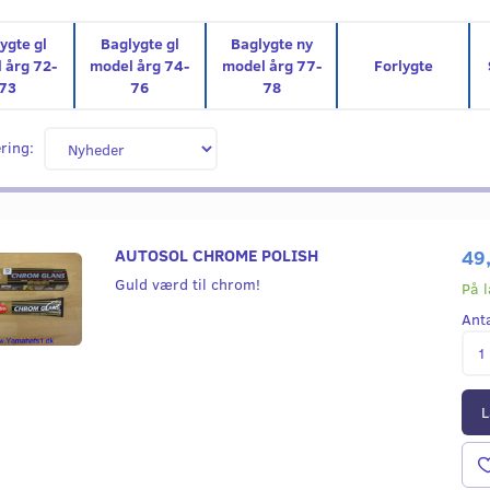
ygte gl
Baglygte gl
Baglygte ny
 årg 72-
model årg 74-
model årg 77-
Forlygte
73
76
78
ring:
AUTOSOL CHROME POLISH
49
Guld værd til chrom!
På 
Ant
L