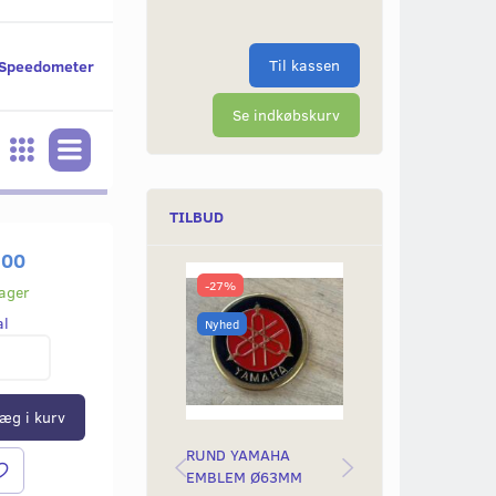
Til kassen
Speedometer
Se indkøbskurv
TILBUD
,00
-27%
-50%
lager
al
Nyhed
Nyhed
æg i kurv
RUND YAMAHA
BAGLYGTEGLAS
EMBLEM Ø63MM
YAMAH STING &