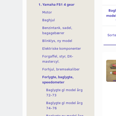
1. Yamaha FS1 4 gear
Bagl
Motor
model
Baghjul
Benzintank, sadel,
bagagebærer
Sorte
Blinklys, ny model
Elektriske komponenter
Forgaffel, styr, DX-
mastercyl.
Forhjul, bremsekaliber
Forlygte, baglygte,
speedometer
Baglygte gl model årg
72-73
Baglygte gl model årg
74-76
Baglygte ny model årg