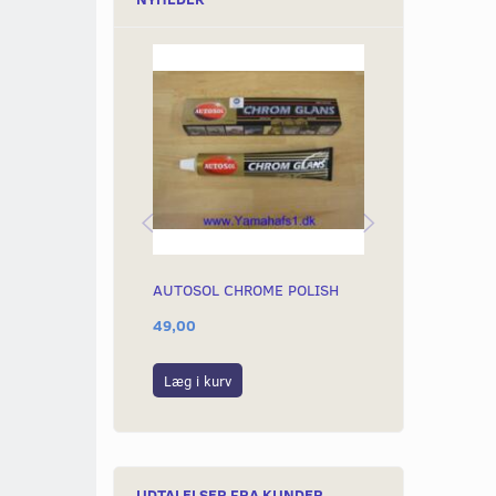
AUTOSOL CHROME POLISH
REGULATOR 6
49,00
149,00
Læg i kurv
Læg i kurv
UDTALELSER FRA KUNDER