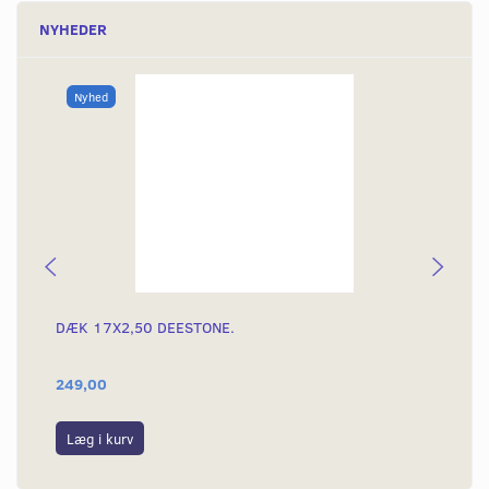
NYHEDER
Nyhed
DÆK 17X2,50 DEESTONE.
DÆ
249,00
39
Læg i kurv
L