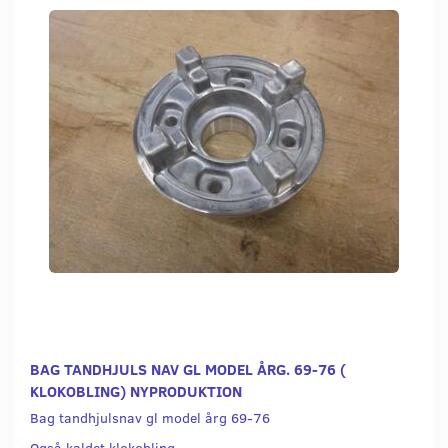
BAG TANDHJULS NAV GL MODEL ÅRG. 69-76 (
KLOKOBLING) NYPRODUKTION
Bag tandhjulsnav gl model årg 69-76
Også kaldet klokobling.