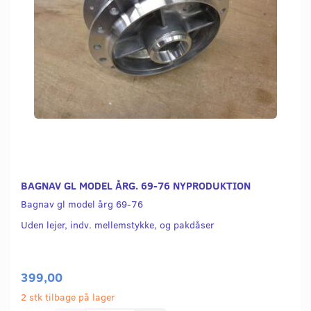
BAGNAV GL MODEL ÅRG. 69-76 NYPRODUKTION
Bagnav gl model årg 69-76
Uden lejer, indv. mellemstykke, og pakdåser
399,00
2 stk tilbage på lager