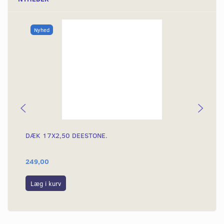
Nyhed
DÆK 17X2,50 DEESTONE.
DÆ
249,00
39
Læg i kurv
L