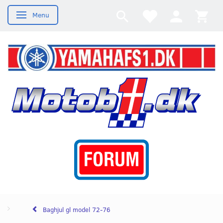
Menu
Skifte navigation
Baghjul gl model 72-76