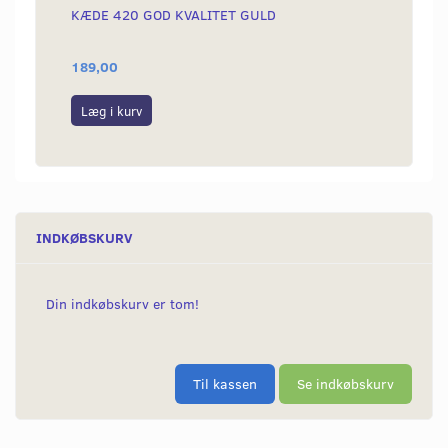
KÆDE 420 GOD KVALITET GULD
INDER
SÆT
189,00
849,0
Læg i kurv
Læg i
INDKØBSKURV
Din indkøbskurv er tom!
Til kassen
Se indkøbskurv