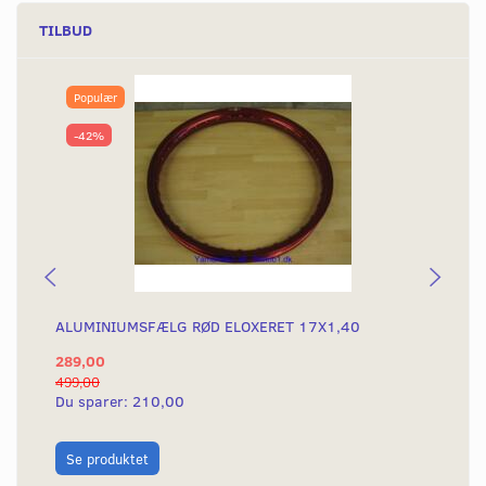
TILBUD
Populær
-42%
ALUMINIUMSFÆLG RØD ELOXERET 17X1,40
AL
289,00
28
499,00
499
Du sparer:
210,00
Du
L
Se produktet