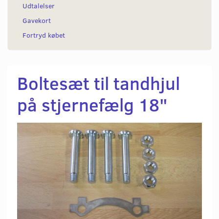
Udtalelser
Gavekort
Fortryd købet
Boltesæt til tandhjul
på stjernefælg 18"