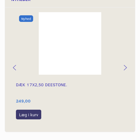
Nyhed
DÆK 17X2,50 DEESTONE.
DÆ
249,00
39
Læg i kurv
L