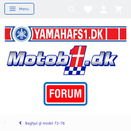
Menu
Skifte navigation
Baghjul gl model 72-76