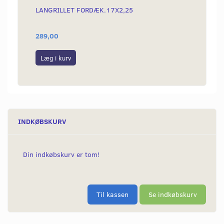
LANGRILLET FORDÆK.17X2,25
BESLA
MODE
289,00
140,0
Læg i kurv
Læg i
INDKØBSKURV
Din indkøbskurv er tom!
Til kassen
Se indkøbskurv