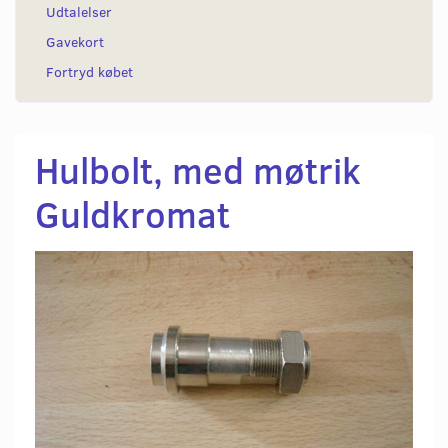
Udtalelser
Gavekort
Fortryd købet
Hulbolt, med møtrik
Guldkromat