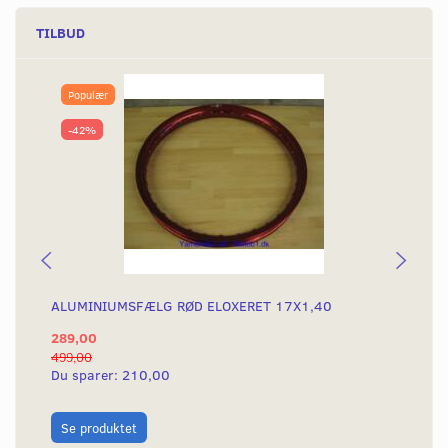
TILBUD
Populær
-42%
ALUMINIUMSFÆLG RØD ELOXERET 17X1,40
AL
289,00
28
499,00
499
Du sparer:
210,00
Du
L
Se produktet