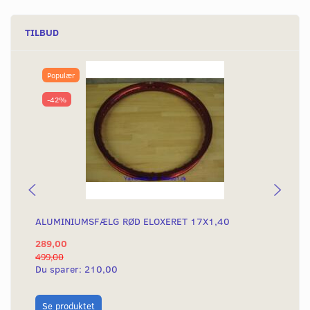
TILBUD
Populær
-42%
ALUMINIUMSFÆLG RØD ELOXERET 17X1,40
AL
289,00
28
499,00
499
Du sparer:
210,00
Du
L
Se produktet