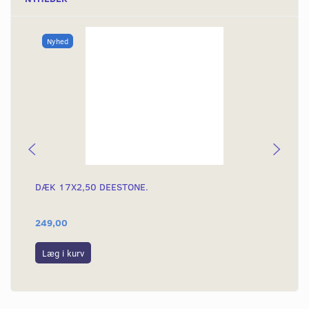
Nyhed
DÆK 17X2,50 DEESTONE.
DÆ
249,00
39
Læg i kurv
L