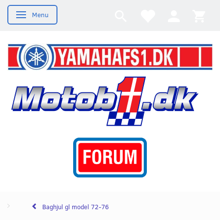
Menu
Skifte navigation
Baghjul gl model 72-76