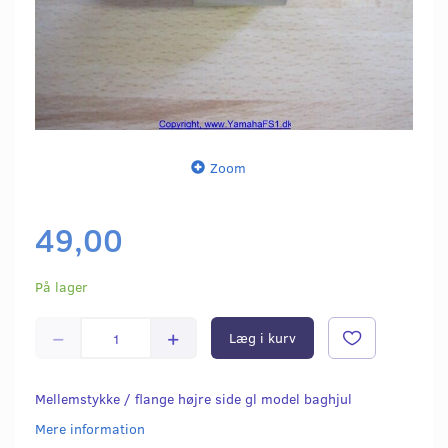
Zoom
49,00
På lager
Læg i kurv
Mellemstykke / flange højre side gl model baghjul
Mere information