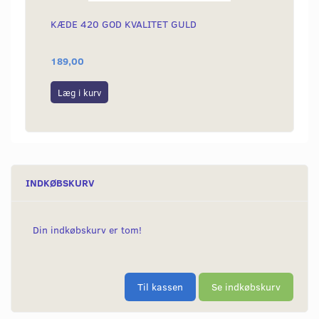
KÆDE 420 GOD KVALITET GULD
KICKS
189,00
50,00
Læg i kurv
Læg i
INDKØBSKURV
Din indkøbskurv er tom!
Til kassen
Se indkøbskurv