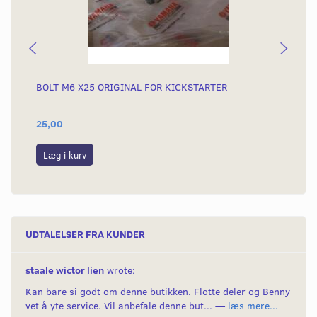
BOLT M6 X25 ORIGINAL FOR KICKSTARTER
GU
25,00
59
Læg i kurv
L
UDTALELSER FRA KUNDER
staale wictor lien
wrote:
Kan bare si godt om denne butikken. Flotte deler og Benny
vet å yte service. Vil anbefale denne but... —
læs mere...