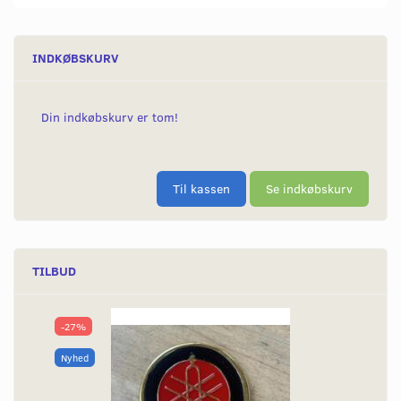
INDKØBSKURV
Din indkøbskurv er tom!
Til kassen
Se indkøbskurv
TILBUD
-27%
Nyhed