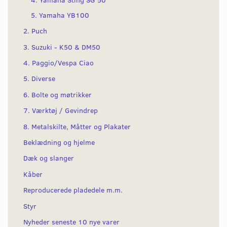
5. Yamaha YB100
2. Puch
3. Suzuki - K50 & DM50
4. Paggio/Vespa Ciao
5. Diverse
6. Bolte og møtrikker
7. Værktøj / Gevindrep
8. Metalskilte, Måtter og Plakater
Beklædning og hjelme
Dæk og slanger
Kåber
Reproducerede pladedele m.m.
Styr
Nyheder seneste 10 nye varer