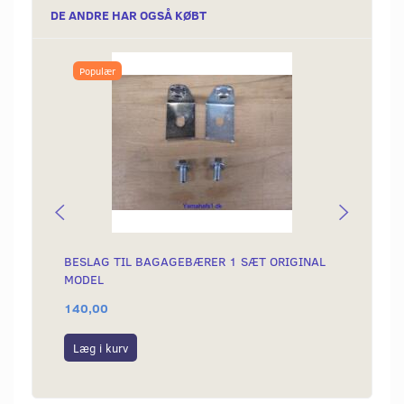
DE ANDRE HAR OGSÅ KØBT
Populær
BESLAG TIL BAGAGEBÆRER 1 SÆT ORIGINAL
KÆDE 
MODEL
140,00
199,0
Læg i kurv
Læg i