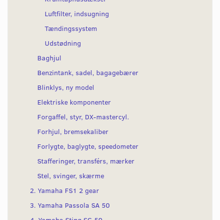
Luftfilter, indsugning
Tændingssystem
Udstødning
Baghjul
Benzintank, sadel, bagagebærer
Blinklys, ny model
Elektriske komponenter
Forgaffel, styr, DX-mastercyl.
Forhjul, bremsekaliber
Forlygte, baglygte, speedometer
Stafferinger, transférs, mærker
Stel, svinger, skærme
2. Yamaha FS1 2 gear
3. Yamaha Passola SA 50
4. Yamaha Sting SG 50