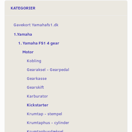
KATEGORIER
Gavekort Yamahafs1.dk
1.Yamaha
1. Yamaha FS1 4 gear
Motor
Kobling
Gearaksel - Gearpedal
Gearkasse
Gearskift
Karburator
Kickstarter
Krumtap - stempel
Krumtaphus - cylinder
Krumtaphusdæksel