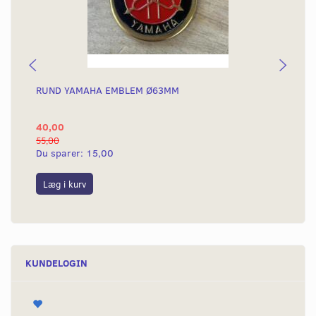
RUND YAMAHA EMBLEM Ø63MM
BA
40,00
25
55,00
50,
Du sparer:
15,00
Du
Læg i kurv
L
KUNDELOGIN