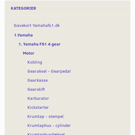
KATEGORIER
Gavekort Yamahafs1.dk
1.Yamaha
1. Yamaha FS1 4 gear
Motor
Kobling
Gearaksel - Gearpedal
Gearkasse
Gearskift
Karburator
Kickstarter
Krumtap - stempel
Krumtaphus - cylinder
Krumtaphusdæksel