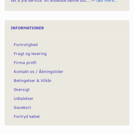
vet å yte service. Vil anbefale denne but... —
læs mere...
INFORMATIONER
Fortrolighed
Fragt og levering
Firma profil
Kontakt os / Åbningstider
Betingelser & Vilkår
Oversigt
Udtalelser
Gavekort
Fortryd købet