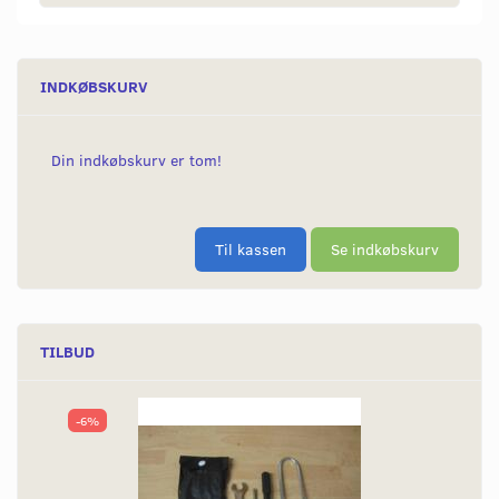
INDKØBSKURV
Din indkøbskurv er tom!
Til kassen
Se indkøbskurv
TILBUD
-6%