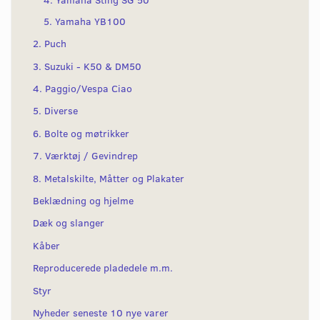
5. Yamaha YB100
2. Puch
3. Suzuki - K50 & DM50
4. Paggio/Vespa Ciao
5. Diverse
6. Bolte og møtrikker
7. Værktøj / Gevindrep
8. Metalskilte, Måtter og Plakater
Beklædning og hjelme
Dæk og slanger
Kåber
Reproducerede pladedele m.m.
Styr
Nyheder seneste 10 nye varer