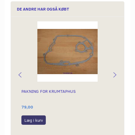
DE ANDRE HAR OGSÅ KØBT
PAKNING FOR KRUMTAPHUS
MØTRI
79,00
26,00
Læg i kurv
Læg i