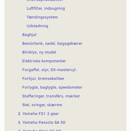
Luftfilter, indsugning
Tændingssystem
Udstødning
Baghjul
Benzintank, sadel, bagagebærer
Blinklys, ny model
Elektriske komponenter
Forgaffel, styr, DX-mastercyl.
Forhjul, bremsekaliber
Forlygte, baglygte, speedometer
Stafferinger, transférs, mærker
Stel, svinger, skærme
2. Yamaha FS1 2 gear
3. Yamaha Passola SA 50
4. Yamaha Sting SG 50