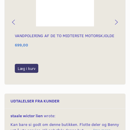
VANDPOLERING AF DE TO MIDTERSTE MOTORSKJOLDE
TR
699,00
39
Læg i kurv
L
UDTALELSER FRA KUNDER
staale wictor lien
wrote:
Kan bare si godt om denne butikken. Flotte deler og Benny