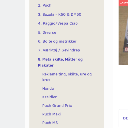
-12
2. Puch
3. Suzuki - K50 & DM50
4. Paggio/Vespa Ciao
5. Diverse
6. Bolte og møtrikker
7. Værktøj / Gevindrep
8. Metalskilte, Måtter og
Plakater
Reklame ting, skilte, ure og
krus
Honda
Kreidler
Puch Grand Prix
Puch Maxi
BE
Puch MS