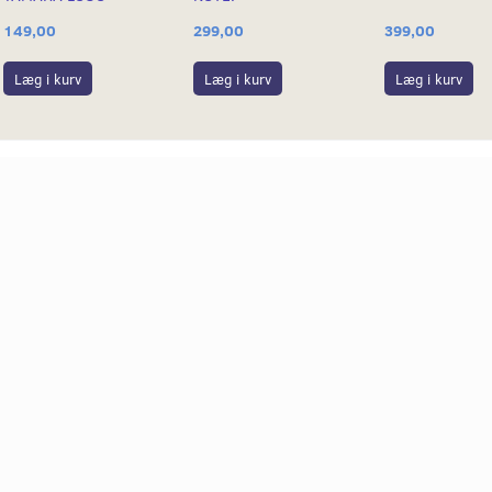
149,00
299,00
399,00
Læg i kurv
Læg i kurv
Læg i kurv
-25%
-10%
A SKILT YES
KNAGERÆKKE MODEL
YAMAHA METAL
TÆNDRØR INCL. 4 TÆNDRØR.
YAMAHA KNALL
1977