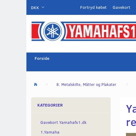
Fortryd købet
Gavekort
DKK
Forside
8. Metalskilte, Måtter og Plakater
Y
KATEGORIER
r
Gavekort Yamahafs1.dk
1.Yamaha