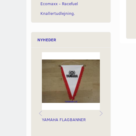
Ecomaxx - Racefuel
Knallertudlejning.
NYHEDER
YAMAHA FLAGBANNER
RUNDT YAMAH
YES YES