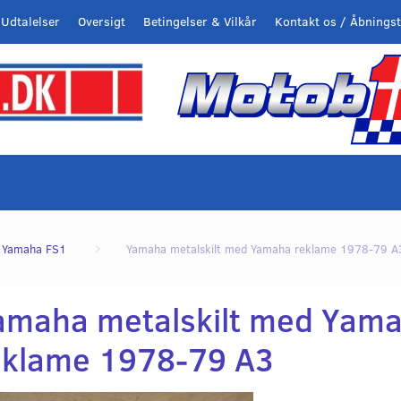
Udtalelser
Oversigt
Betingelser & Vilkår
Kontakt os / Åbningst
Yamaha FS1
Yamaha metalskilt med Yamaha reklame 1978-79 A
amaha metalskilt med Yam
eklame 1978-79 A3