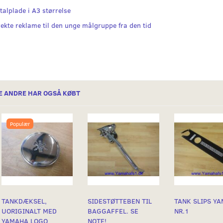
talplade i A3 størrelse
rekte reklame til den unge målgruppe fra den tid
E ANDRE HAR OGSÅ KØBT
Populær
TANKDÆKSEL,
SIDESTØTTEBEN TIL
TANK SLIPS Y
UORIGINALT MED
BAGGAFFEL. SE
NR.1
YAMAHA LOGO
NOTE!