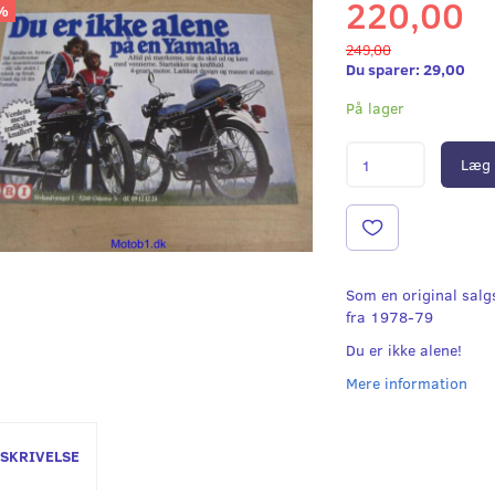
220,00
%
249,00
Du sparer:
29,00
På lager
Læg 
Som en original sal
fra 1978-79
Du er ikke alene!
Mere information
SKRIVELSE