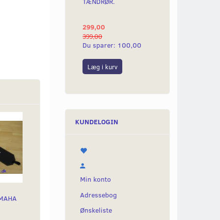
TÆNDRØR.
KNALLERT TILB
1977
299,00
199,00
399,00
220,00
Du sparer:
100,00
Du sparer:
21,0
Læg i kurv
Læg i kurv
KUNDELOGIN
Min konto
Adressebog
AMAHA
Ønskeliste