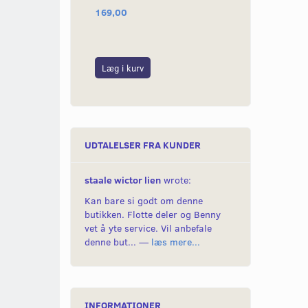
169,00
249,00
Læg i kurv
Læg i kurv
UDTALELSER FRA KUNDER
staale wictor lien
wrote:
Kan bare si godt om denne
butikken. Flotte deler og Benny
vet å yte service. Vil anbefale
denne but... —
læs mere...
INFORMATIONER