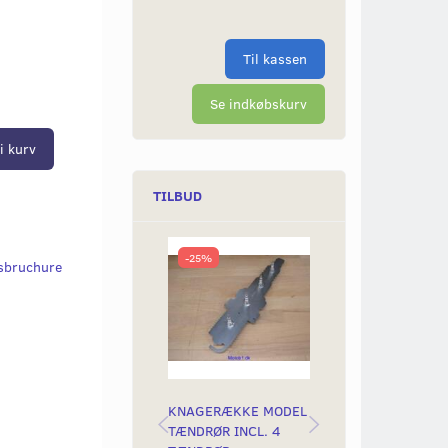
Til kassen
Se indkøbskurv
i kurv
TILBUD
-25%
-10%
gsbruchure
KNAGERÆKKE MODEL
YAMAHA METALS
TÆNDRØR INCL. 4
MED YAMAHA