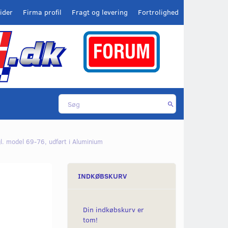
ider
Firma profil
Fragt og levering
Fortrolighed
l. model 69-76, udført i Aluminium
INDKØBSKURV
Din indkøbskurv er
tom!