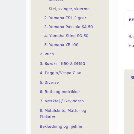
Stel, svinger, skærme
2. Yamaha FS1 2 gear
BE
3. Yamaha Passola SA 50
4. Yamaha Sting SG 50
Ba
5. Yamaha YB100
Hu
2. Puch
3. Suzuki - K50 & DM50
4. Paggio/Vespa Ciao
R
5. Diverse
6. Bolte og møtrikker
7. Værktøj / Gevindrep
8. Metalskilte, Måtter og
Plakater
Beklædning og hjelme