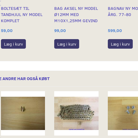
BOLTESÆT TIL
BAG AKSEL NY MODEL
BAGNAV NY MO
TANDHJUL NY MODEL
Ø12MM MED
ÅRG. 77-80
KOMPLET
M10X1,25MM GEVIND
59,00
99,00
599,00
Læg i kurv
Læg i kurv
Læg i kurv
E ANDRE HAR OGSÅ KØBT