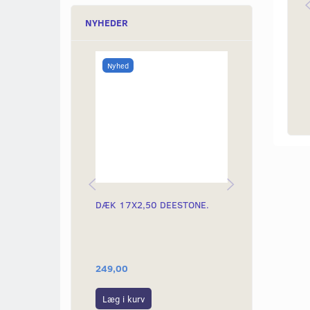
NYHEDER
Nyhed
DÆK 17X2,50 DEESTONE.
DÆK 19X2,25
DÆKSIDER - 
249,00
399,00
Læg i kurv
Læg i kurv