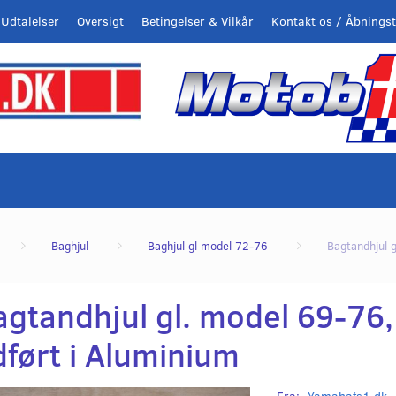
Udtalelser
Oversigt
Betingelser & Vilkår
Kontakt os / Åbningst
Baghjul
Baghjul gl model 72-76
Bagtandhjul g
agtandhjul gl. model 69-76,
dført i Aluminium
Fra:
Yamahafs1.dk