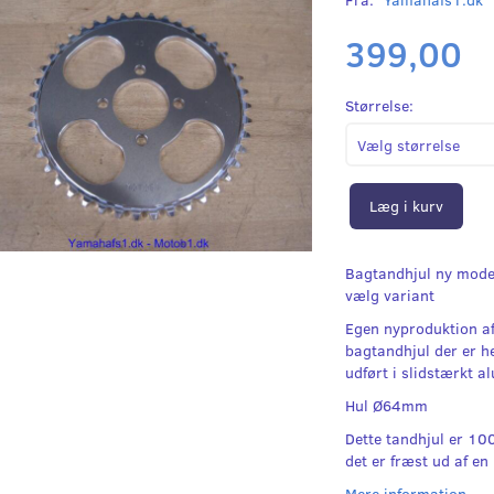
399,00
Størrelse:
Læg i kurv
Bagtandhjul ny mode
vælg variant
Egen nyproduktion af
bagtandhjul der er he
udført i slidstærkt a
Hul Ø64mm
Dette tandhjul er 1
det er fræst ud af en
Mere information