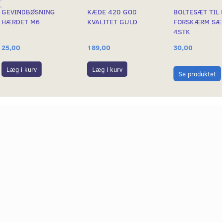
GEVINDBØSNING
KÆDE 420 GOD
BOLTESÆT TIL
HÆRDET M6
KVALITET GULD
FORSKÆRM SÆ
4STK
25,00
189,00
30,00
Læg i kurv
Læg i kurv
Se produktet
 HVIDE
BAGHJUL GL MODEL 69-76
BAGHJUL GL M
KENDA
ÅRG. 1,40X17", BØRSTET
ÅRG. 1,40X17"
ALUMINIUM
BØRSTET ALU
2.499,00
2.699,00
Læg i kurv
Læg i kurv