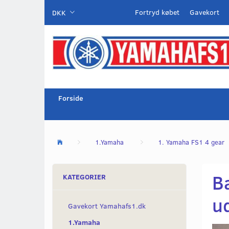
Fortryd købet
Gavekort
DKK
Forside
1.Yamaha
1. Yamaha FS1 4 gear
B
KATEGORIER
u
Gavekort Yamahafs1.dk
1.Yamaha