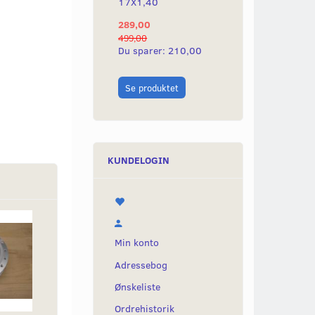
17X1,40
17X1,20
289,00
289,00
499,00
499,00
Du sparer:
210,00
Du sparer:
210,
Læg i kurv
Se produktet
KUNDELOGIN
Min konto
Adressebog
Ønskeliste
Ordrehistorik