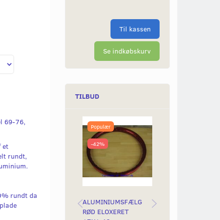
Til kassen
Se indkøbskurv
TILBUD
l 69-76,
Populær
Populær
-42%
-42%
 et
lt rundt,
luminium.
00% rundt da
ALUMINIUMSFÆLG
ALUMINIUMSFÆ
 plade
RØD ELOXERET
RØD ELOXERET