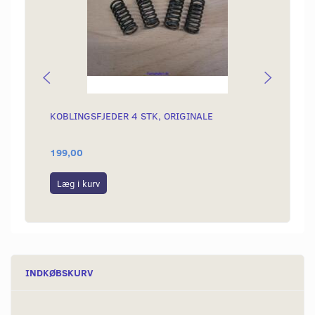
KOBLINGSFJEDER 4 STK, ORIGINALE
STAFF
199,00
299,0
Læg i kurv
Læg i
INDKØBSKURV