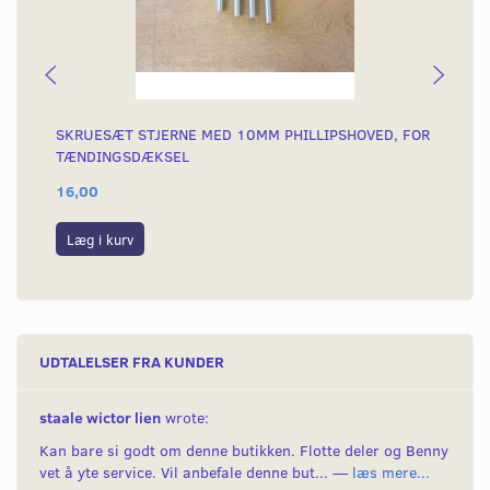
SKRUESÆT STJERNE MED 10MM PHILLIPSHOVED, FOR
SK
TÆNDINGSDÆKSEL
AH
16,00
15
Læg i kurv
L
UDTALELSER FRA KUNDER
staale wictor lien
wrote:
Kan bare si godt om denne butikken. Flotte deler og Benny
vet å yte service. Vil anbefale denne but... —
læs mere...