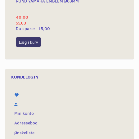
RUND YAMAHA EMBLEM Ø63MM
BA
40,00
25
55,00
50,
Du sparer:
15,00
Du
Læg i kurv
L
KUNDELOGIN
Min konto
Adressebog
Ønskeliste