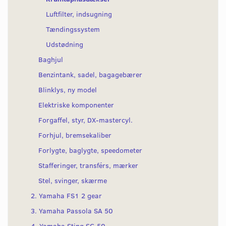
Luftfilter, indsugning
Tændingssystem
Udstødning
Baghjul
Benzintank, sadel, bagagebærer
Blinklys, ny model
Elektriske komponenter
Forgaffel, styr, DX-mastercyl.
Forhjul, bremsekaliber
Forlygte, baglygte, speedometer
Stafferinger, transférs, mærker
Stel, svinger, skærme
2. Yamaha FS1 2 gear
3. Yamaha Passola SA 50
4. Yamaha Sting SG 50