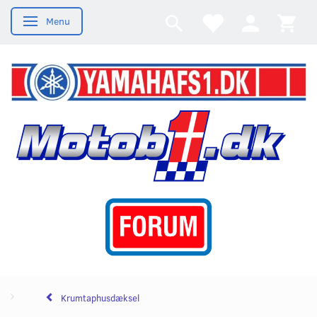
Menu
Skifte navigation
Krumtaphusdæksel