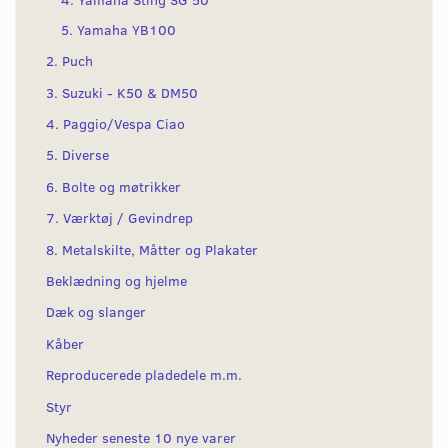
5. Yamaha YB100
2. Puch
3. Suzuki - K50 & DM50
4. Paggio/Vespa Ciao
5. Diverse
6. Bolte og møtrikker
7. Værktøj / Gevindrep
8. Metalskilte, Måtter og Plakater
Beklædning og hjelme
Dæk og slanger
Kåber
Reproducerede pladedele m.m.
Styr
Nyheder seneste 10 nye varer