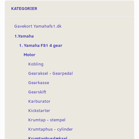
KATEGORIER
Gavekort Yamahafs1.dk
1.Yamaha
1. Yamaha FS1 4 gear
Motor
Kobling
Gearaksel - Gearpedal
Gearkasse
Gearskift
Karburator
Kickstarter
Krumtap - stempel
Krumtaphus - cylinder
Krumtaphusdæksel