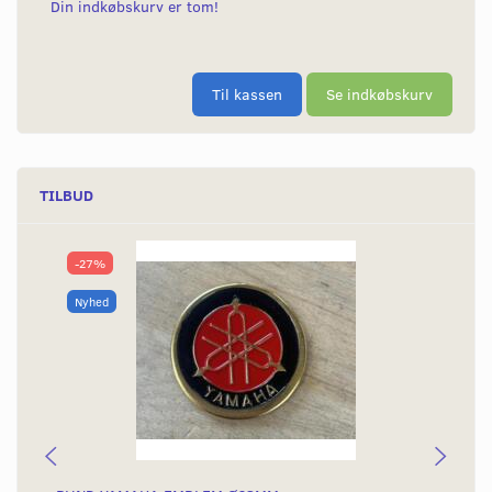
Din indkøbskurv er tom!
Til kassen
Se indkøbskurv
TILBUD
-27%
Nyhed