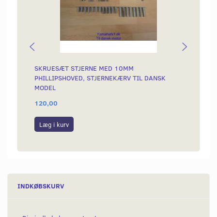
SKRUESÆT STJERNE MED 10MM
MAGN
PHILLIPSHOVED, STJERNEKÆRV TIL DANSK
MODEL
120,00
59,00
Læg i kurv
Læg i
INDKØBSKURV