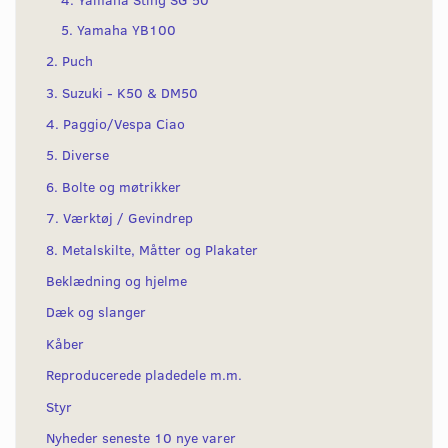
5. Yamaha YB100
2. Puch
3. Suzuki - K50 & DM50
4. Paggio/Vespa Ciao
5. Diverse
6. Bolte og møtrikker
7. Værktøj / Gevindrep
8. Metalskilte, Måtter og Plakater
Beklædning og hjelme
Dæk og slanger
Kåber
Reproducerede pladedele m.m.
Styr
Nyheder seneste 10 nye varer