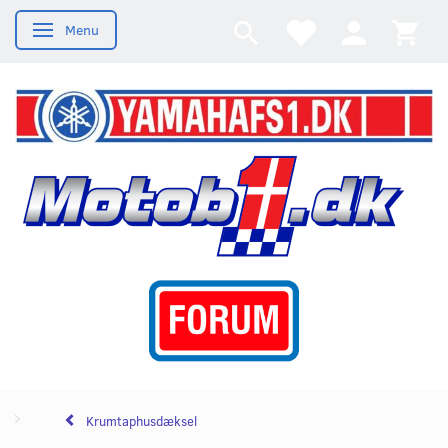
Menu
Skifte navigation
Krumtaphusdæksel