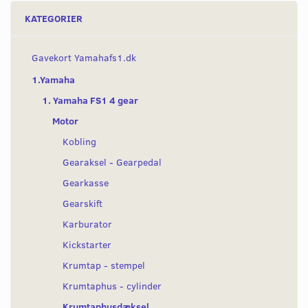
KATEGORIER
Gavekort Yamahafs1.dk
1.Yamaha
1. Yamaha FS1 4 gear
Motor
Kobling
Gearaksel - Gearpedal
Gearkasse
Gearskift
Karburator
Kickstarter
Krumtap - stempel
Krumtaphus - cylinder
Krumtaphusdæksel