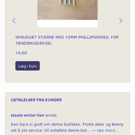
SKRUESÆT STJERNE MED 10MM PHILLIPSHOVED, FOR
SK
TÆNDINGSDÆKSEL
AH
16,00
15
Læg i kurv
L
UDTALELSER FRA KUNDER
staale wictor lien
wrote:
Kan bare si godt om denne butikken. Flotte deler og Benny
vet å yte service. Vil anbefale denne but... —
læs mere...