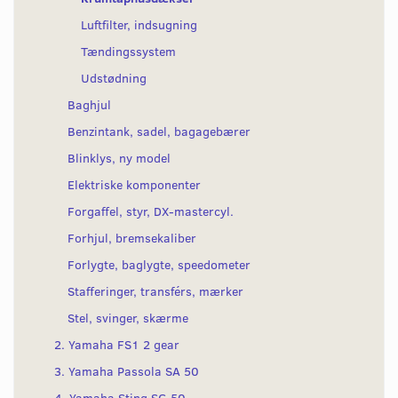
Luftfilter, indsugning
Tændingssystem
Udstødning
Baghjul
Benzintank, sadel, bagagebærer
Blinklys, ny model
Elektriske komponenter
Forgaffel, styr, DX-mastercyl.
Forhjul, bremsekaliber
Forlygte, baglygte, speedometer
Stafferinger, transférs, mærker
Stel, svinger, skærme
2. Yamaha FS1 2 gear
3. Yamaha Passola SA 50
4. Yamaha Sting SG 50