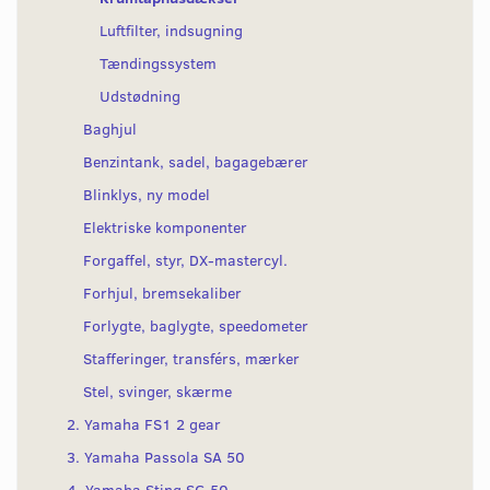
Luftfilter, indsugning
Tændingssystem
Udstødning
Baghjul
Benzintank, sadel, bagagebærer
Blinklys, ny model
Elektriske komponenter
Forgaffel, styr, DX-mastercyl.
Forhjul, bremsekaliber
Forlygte, baglygte, speedometer
Stafferinger, transférs, mærker
Stel, svinger, skærme
2. Yamaha FS1 2 gear
3. Yamaha Passola SA 50
4. Yamaha Sting SG 50