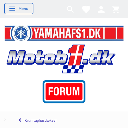
Menu
Skifte navigation
Krumtaphusdæksel