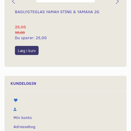
BAGLYGTEGLAS YAMAH STING & YAMAHA 2G
KO
KN
25,00
4.
50,00
4.8
Du sparer:
25,00
Du
Læg i kurv
L
KUNDELOGIN
Min konto
Adressebog