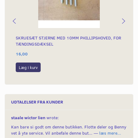
SKRUESÆT STJERNE MED 10MM PHILLIPSHOVED, FOR
SK
TÆNDINGSDÆKSEL
AH
16,00
15
Læg i kurv
L
UDTALELSER FRA KUNDER
staale wictor lien
wrote:
Kan bare si godt om denne butikken. Flotte deler og Benny
vet å yte service. Vil anbefale denne but... —
læs mere...