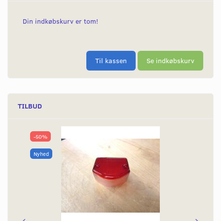
Din indkøbskurv er tom!
Til kassen
Se indkøbskurv
TILBUD
-50%
Nyhed