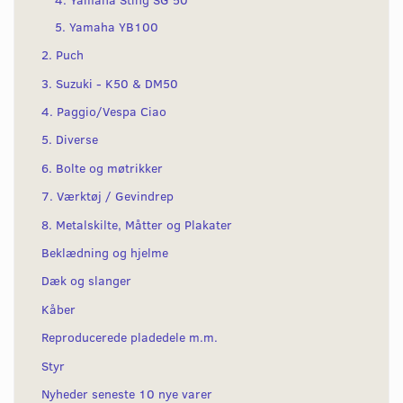
5. Yamaha YB100
2. Puch
3. Suzuki - K50 & DM50
4. Paggio/Vespa Ciao
5. Diverse
6. Bolte og møtrikker
7. Værktøj / Gevindrep
8. Metalskilte, Måtter og Plakater
Beklædning og hjelme
Dæk og slanger
Kåber
Reproducerede pladedele m.m.
Styr
Nyheder seneste 10 nye varer