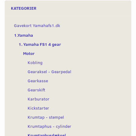
KATEGORIER
Gavekort Yamahafs1.dk
1.Yamaha
1. Yamaha FS1 4 gear
Motor
Kobling
Gearaksel - Gearpedal
Gearkasse
Gearskift
Karburator
Kickstarter
Krumtap - stempel
Krumtaphus - cylinder
Krumtaphusdæksel