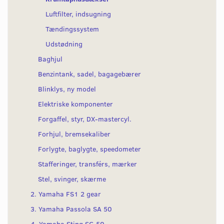
Luftfilter, indsugning
Tændingssystem
Udstødning
Baghjul
Benzintank, sadel, bagagebærer
Blinklys, ny model
Elektriske komponenter
Forgaffel, styr, DX-mastercyl.
Forhjul, bremsekaliber
Forlygte, baglygte, speedometer
Stafferinger, transférs, mærker
Stel, svinger, skærme
2. Yamaha FS1 2 gear
3. Yamaha Passola SA 50
4. Yamaha Sting SG 50