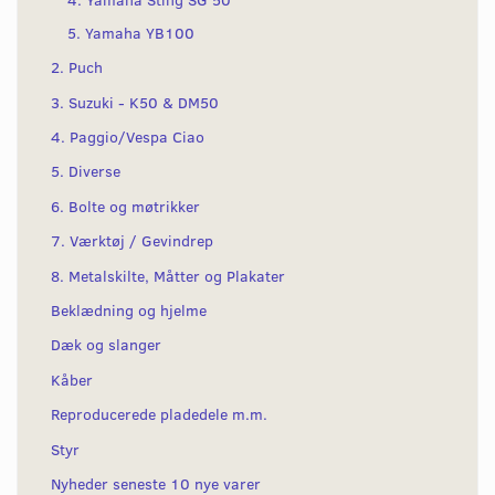
5. Yamaha YB100
2. Puch
3. Suzuki - K50 & DM50
4. Paggio/Vespa Ciao
5. Diverse
6. Bolte og møtrikker
7. Værktøj / Gevindrep
8. Metalskilte, Måtter og Plakater
Beklædning og hjelme
Dæk og slanger
Kåber
Reproducerede pladedele m.m.
Styr
Nyheder seneste 10 nye varer