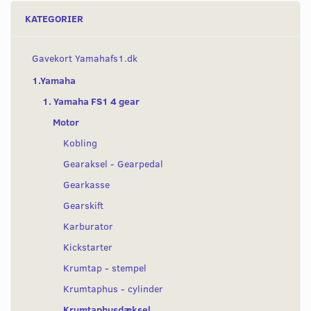
KATEGORIER
Gavekort Yamahafs1.dk
1.Yamaha
1. Yamaha FS1 4 gear
Motor
Kobling
Gearaksel - Gearpedal
Gearkasse
Gearskift
Karburator
Kickstarter
Krumtap - stempel
Krumtaphus - cylinder
Krumtaphusdæksel