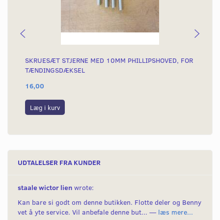
SKRUESÆT STJERNE MED 10MM PHILLIPSHOVED, FOR
SK
TÆNDINGSDÆKSEL
AH
16,00
15
Læg i kurv
L
UDTALELSER FRA KUNDER
staale wictor lien
wrote:
Kan bare si godt om denne butikken. Flotte deler og Benny
vet å yte service. Vil anbefale denne but... —
læs mere...