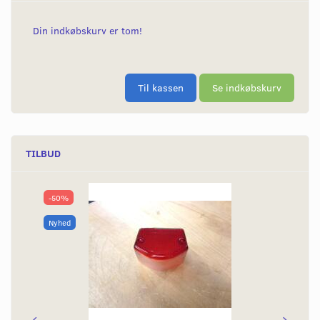
Din indkøbskurv er tom!
Til kassen
Se indkøbskurv
TILBUD
-50%
Nyhed