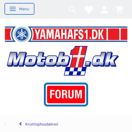
Menu
Skifte navigation
Krumtaphusdæksel