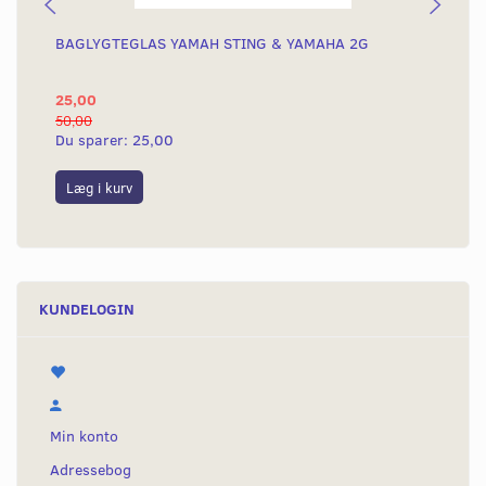
BAGLYGTEGLAS YAMAH STING & YAMAHA 2G
KO
KN
25,00
4.
50,00
4.8
Du sparer:
25,00
Du
Læg i kurv
L
KUNDELOGIN
Min konto
Adressebog