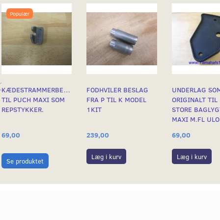
Populær
KÆDESTRAMMERBESLAG
FODHVILER BESLAG
UNDERLAG SO
TIL PUCH MAXI SOM
FRA P TIL K MODEL
ORIGINALT TIL
REPSTYKKER.
1KIT
STORE BAGLYG
MAXI M.FL ULO
239,00
69,00
69,00
Læg i kurv
Læg i kurv
Se produktet