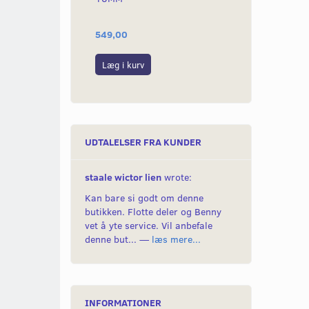
549,00
699,00
Læg i kurv
Læg i kurv
UDTALELSER FRA KUNDER
staale wictor lien
wrote:
Kan bare si godt om denne
butikken. Flotte deler og Benny
vet å yte service. Vil anbefale
denne but... —
læs mere...
INFORMATIONER