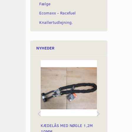
Fælge
Ecomaxx - Racefuel
Knallertudlejning.
NYHEDER
KÆDELÅS MED NØGLE 1,2M
KÆDELÅS MED
10MM
10,5MM