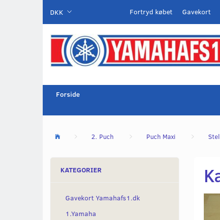
Fortryd købet
Gavekort
DKK
Forside
2. Puch
Puch Maxi
Ste
K
KATEGORIER
Gavekort Yamahafs1.dk
1.Yamaha