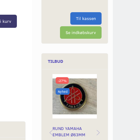
Til kassen
i kurv
Se indkøbskurv
TILBUD
-27%
-50%
Nyhed
Nyhed
RUND YAMAHA
BAGLYGTEGLAS
EMBLEM Ø63MM
YAMAH STING &