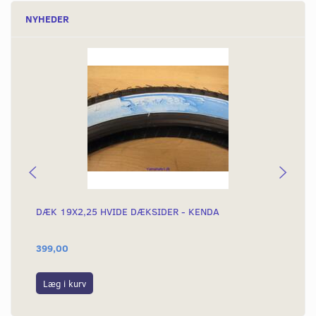
NYHEDER
DÆK 19X2,25 HVIDE DÆKSIDER - KENDA
PE
399,00
59
Læg i kurv
S