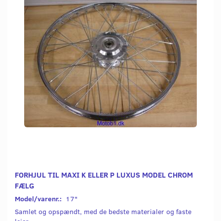
FORHJUL TIL MAXI K ELLER P LUXUS MODEL CHROM
FÆLG
Model/varenr.:
17"
Samlet og opspændt, med de bedste materialer og faste