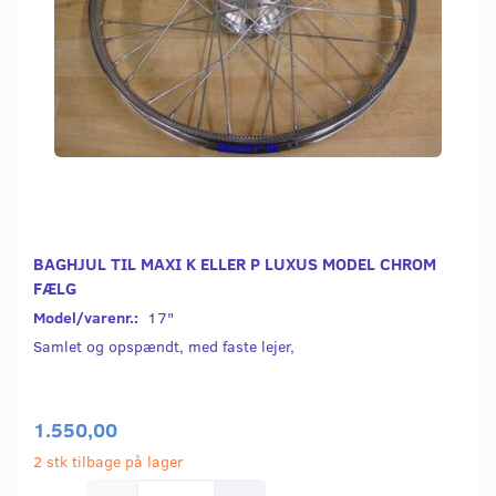
BAGHJUL TIL MAXI K ELLER P LUXUS MODEL CHROM
FÆLG
Model/varenr.:
17"
Samlet og opspændt, med faste lejer,
1.550,00
2 stk tilbage på lager