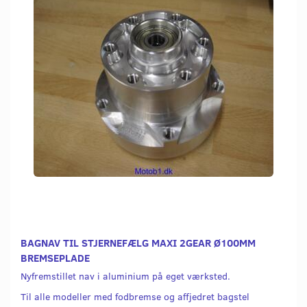
BAGNAV TIL STJERNEFÆLG MAXI 2GEAR Ø100MM
BREMSEPLADE
Nyfremstillet nav i aluminium på eget værksted.
Til alle modeller med fodbremse og affjedret bagstel