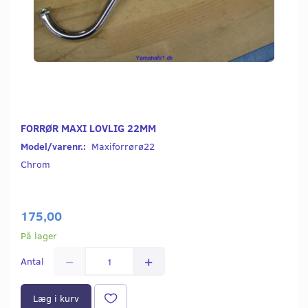
FORRØR MAXI LOVLIG 22MM
Model/varenr.:
Maxiforrørø22
Chrom
175,00
På lager
Antal
Læg i kurv