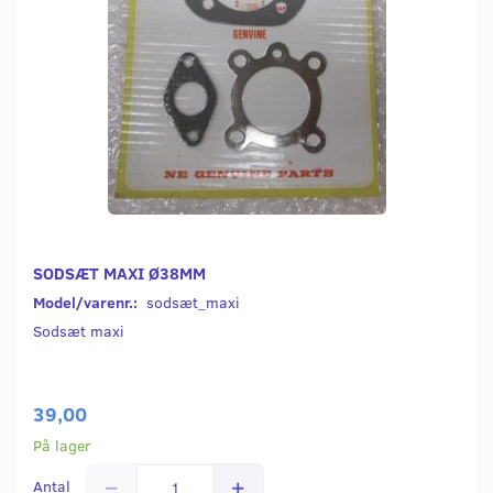
SODSÆT MAXI Ø38MM
Model/varenr.:
sodsæt_maxi
Sodsæt maxi
39,00
På lager
Antal