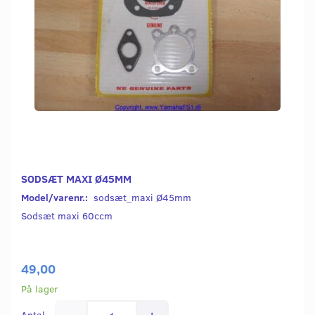
SODSÆT MAXI Ø45MM
Model/varenr.:
sodsæt_maxi Ø45mm
Sodsæt maxi 60ccm
49,00
På lager
Antal