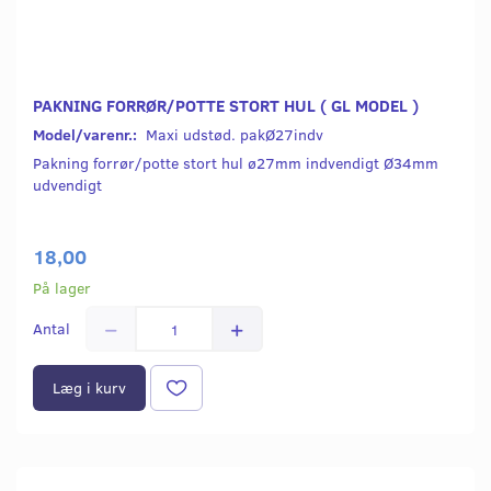
PAKNING FORRØR/POTTE STORT HUL ( GL MODEL )
Model/varenr.:
Maxi udstød. pakØ27indv
Pakning forrør/potte stort hul ø27mm indvendigt Ø34mm
udvendigt
18,00
På lager
Antal
Læg i kurv