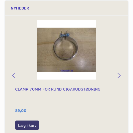
NYHEDER
CLAMP 70MM FOR RUND CIGARUDSTØDNING
UD
32
89,00
70
Læg i kurv
L