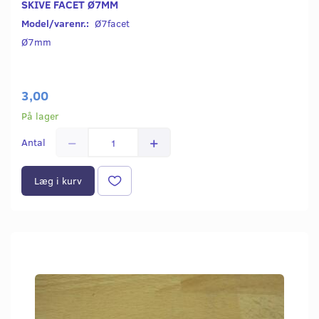
SKIVE FACET Ø7MM
Model/varenr.:
Ø7facet
Ø7mm
3,00
På lager
Antal
Læg i kurv