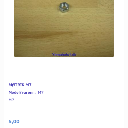
MØTRIK M7
Model/varenr.:
M7
M7
5,00