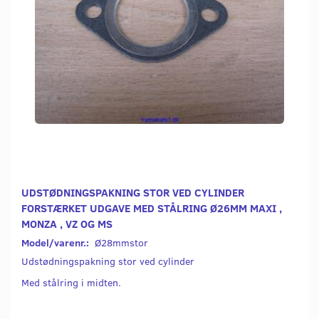
UDSTØDNINGSPAKNING STOR VED CYLINDER
FORSTÆRKET UDGAVE MED STÅLRING Ø26MM MAXI ,
MONZA , VZ OG MS
Model/varenr.:
Ø28mmstor
Udstødningspakning stor ved cylinder
Med stålring i midten.