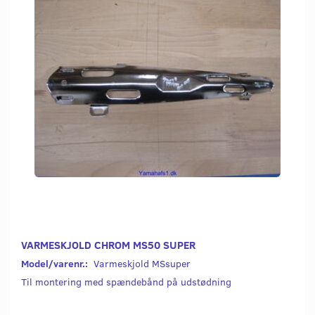
VARMESKJOLD CHROM MS50 SUPER
Model/varenr.:
Varmeskjold MSsuper
Til montering med spændebånd på udstødning