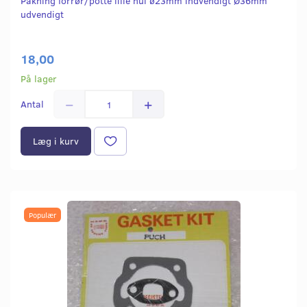
Pakning forrør/potte lille hul ø23mm indvendigt Ø36mm
udvendigt
18,00
På lager
Antal
Læg i kurv
Populær