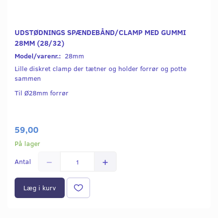
UDSTØDNINGS SPÆNDEBÅND/CLAMP MED GUMMI
28MM (28/32)
Model/varenr.:
28mm
Lille diskret clamp der tætner og holder forrør og potte
sammen
Til Ø28mm forrør
59,00
På lager
Antal
Læg i kurv