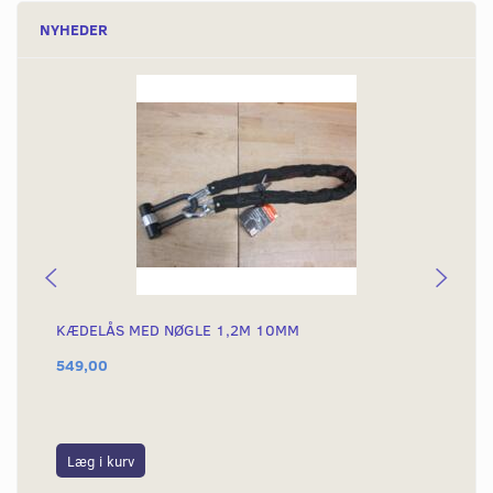
NYHEDER
KÆDELÅS MED NØGLE 1,2M 10MM
KÆ
549,00
69
Læg i kurv
L