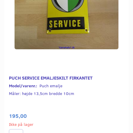
PUCH SERVICE EMALJESKILT FIRKANTET
Model/varenr.:
Puch emalje
Måler: højde 13,5cm bredde 10cm
195,00
Ikke på lager