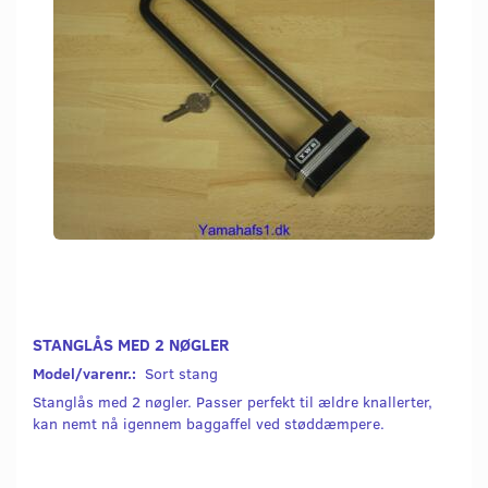
STANGLÅS MED 2 NØGLER
Model/varenr.:
Sort stang
Stanglås med 2 nøgler. Passer perfekt til ældre knallerter,
kan nemt nå igennem baggaffel ved støddæmpere.