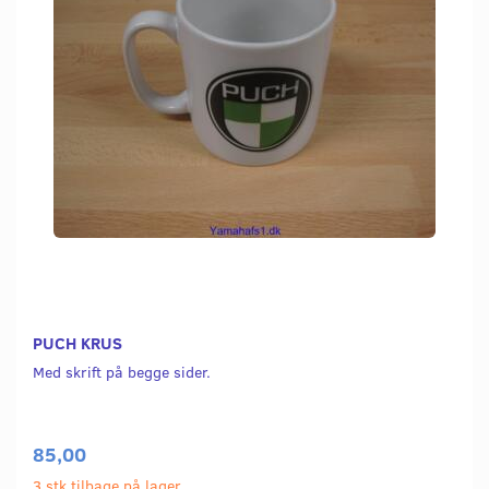
PUCH KRUS
Med skrift på begge sider.
85,00
3 stk tilbage på lager