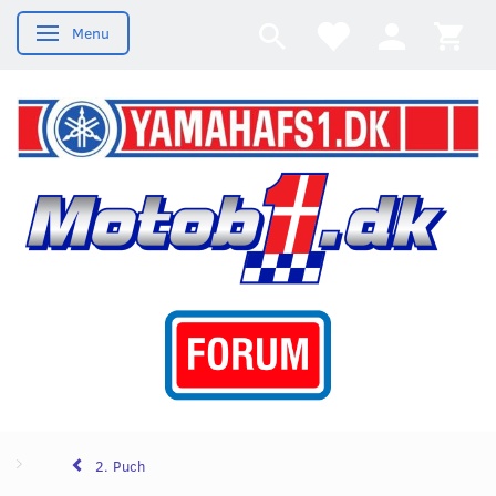
Menu
Skifte navigation
2. Puch