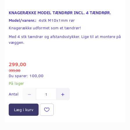
KNAGERÆKKE MODEL TÆNDRØR INCL. 4 TÆNDRØR.
Model/varenr.:
4stk M10x1mm rør
Knagerække udformet som et tændrør!
Med 4 stk tændrør og afstandsstykker. Lige til at montere på
væggen.
299,00
399,00
Du sparer:
100,00
På lager
Antal
Læg i kurv