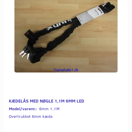
KÆDELÅS MED NØGLE 1,1M 6MM LED
Model/varenr.:
6mm 1,1M
Overtrukket 6mm kæde