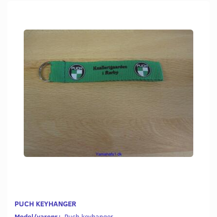
PUCH KEYHANGER
Model/varenr.:
Puch keyhanger