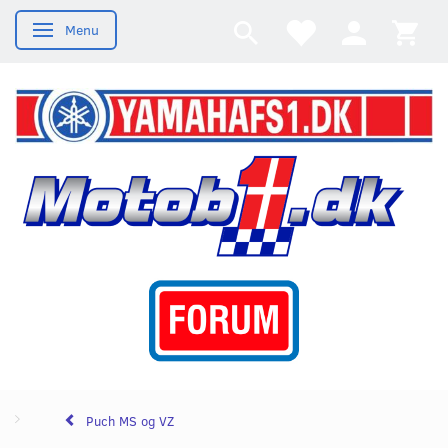
Menu
Skifte navigation
Puch MS og VZ