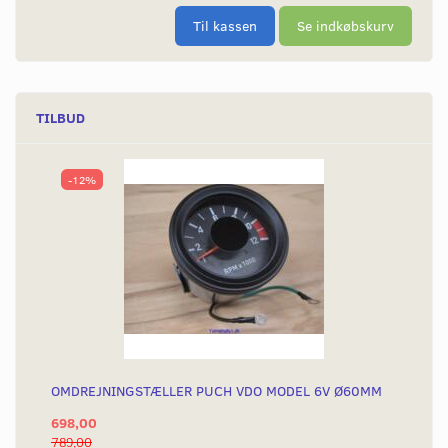
Til kassen
Se indkøbskurv
TILBUD
-12%
OMDREJNINGSTÆLLER PUCH VDO MODEL 6V Ø60MM
698,00
789,00