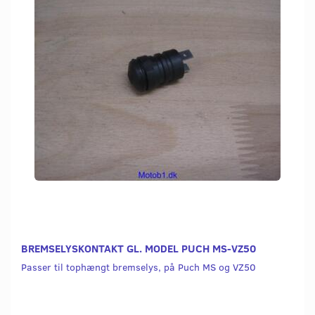
BREMSELYSKONTAKT GL. MODEL PUCH MS-VZ50
Passer til tophængt bremselys, på Puch MS og VZ50