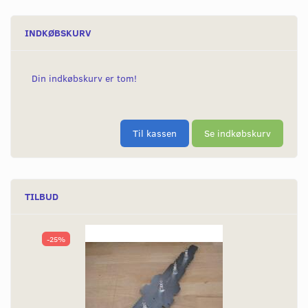
INDKØBSKURV
Din indkøbskurv er tom!
Til kassen
Se indkøbskurv
TILBUD
-25%