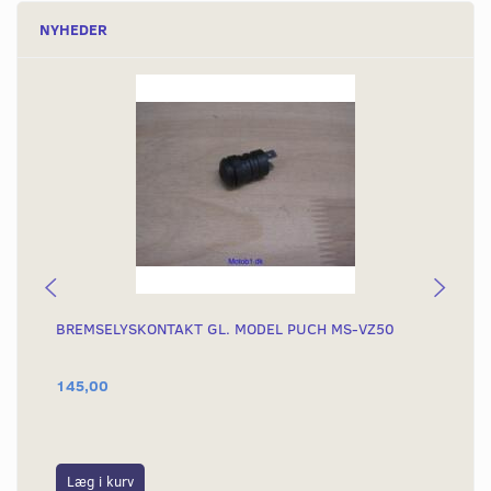
NYHEDER
BREMSELYSKONTAKT GL. MODEL PUCH MS-VZ50
KN
145,00
29
399
Du
Læg i kurv
L