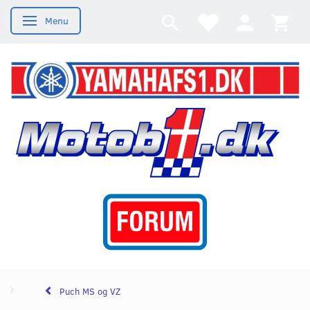
Menu
Skifte navigation
Puch MS og VZ