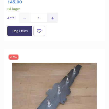
145,00
På lager
Antal
Læg i kurv
-25%