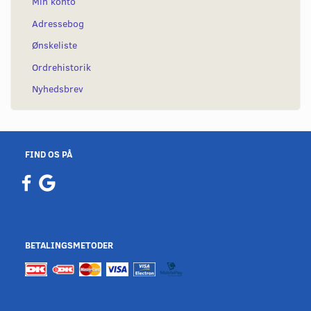
Min konto
Adressebog
Ønskeliste
Ordrehistorik
Nyhedsbrev
FIND OS PÅ
BETALINGSMETODER