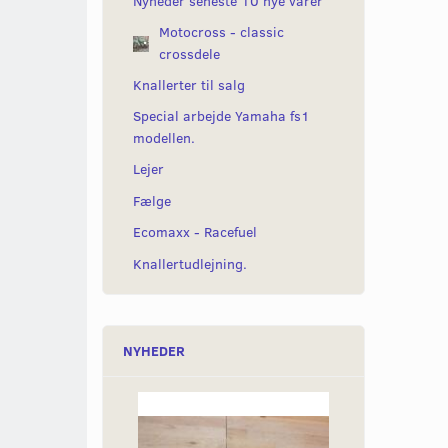
Nyheder seneste 10 nye varer
Motocross - classic
crossdele
Knallerter til salg
Special arbejde Yamaha fs1
modellen.
Lejer
Fælge
Ecomaxx - Racefuel
Knallertudlejning.
NYHEDER