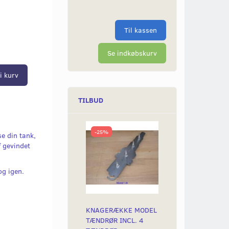
Til kassen
Se indkøbskurv
i kurv
TILBUD
-25%
e din tank,
af gevindet
g igen.
KNAGERÆKKE MODEL
TÆNDRØR INCL. 4