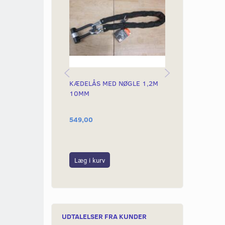
KÆDELÅS MED NØGLE 1,2M
KÆDELÅS MED
10MM
10,5MM
549,00
699,00
Læg i kurv
Læg i kurv
UDTALELSER FRA KUNDER