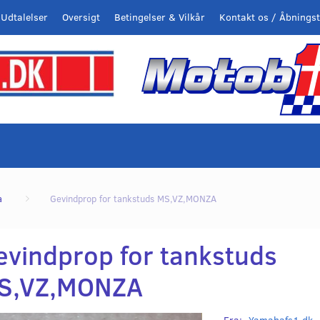
Udtalelser
Oversigt
Betingelser & Vilkår
Kontakt os / Åbningst
a
Gevindprop for tankstuds MS,VZ,MONZA
evindprop for tankstuds
S,VZ,MONZA
Fra:
Yamahafs1.dk