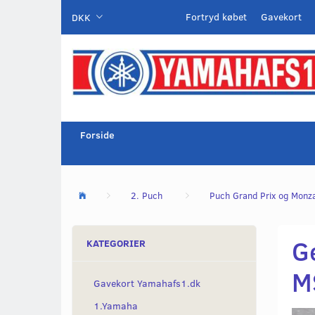
Fortryd købet
Gavekort
DKK
Forside
2. Puch
Puch Grand Prix og Monz
G
KATEGORIER
M
Gavekort Yamahafs1.dk
1.Yamaha