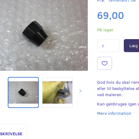
69,00
På lager
Læg 
God hvis du skal rens
eller til beskyttelse 
ved maleren.
Kan genbruges igen o
Mere information
SKRIVELSE