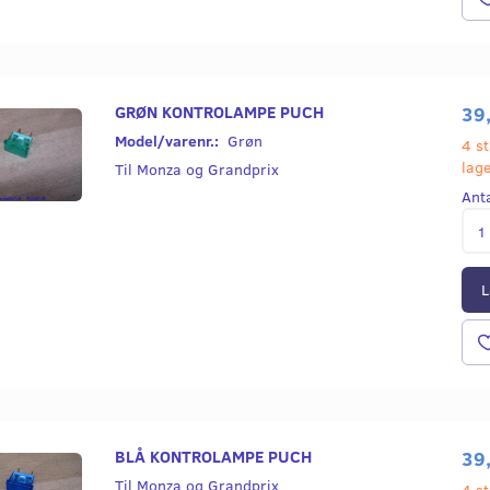
GRØN KONTROLAMPE PUCH
39
Model/varenr.:
Grøn
4 st
lag
Til Monza og Grandprix
Ant
L
BLÅ KONTROLAMPE PUCH
39
Til Monza og Grandprix
4 st