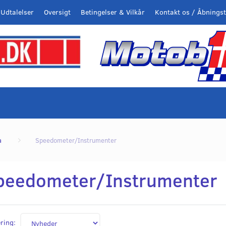
Udtalelser
Oversigt
Betingelser & Vilkår
Kontakt os / Åbningst
a
Speedometer/Instrumenter
peedometer/Instrumenter
ring: