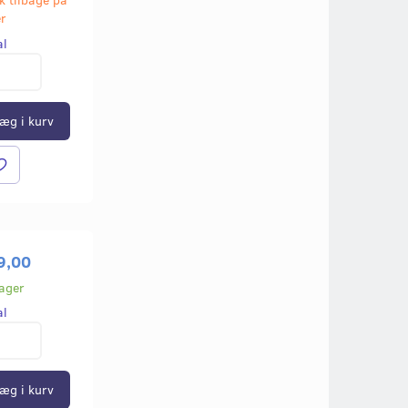
er
al
æg i kurv
9,00
lager
al
æg i kurv