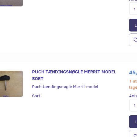
L
PUCH TÆNDINGSNØGLE MERRIT MODEL
45
SORT
1 st
Puch tændingsnøgle Merrit model
lag
Ant
Sort
L