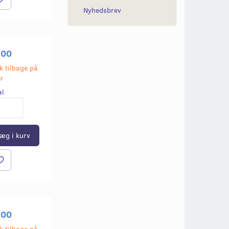
Nyhedsbrev
,00
k tilbage på
er
al
æg i kurv
,00
k tilbage på