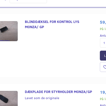
BLINDDÆKSEL FOR KONTROL LYS
59
MONZA/ GP
På 
Ant
L
DÆKPLADE FOR STYRHOLDER MONZA/GP
19
Lavet som de originale
På 
Ant