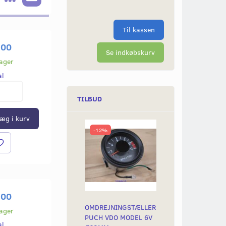
Til kassen
,00
Se indkøbskurv
lager
al
TILBUD
æg i kurv
-12%
,00
OMDREJNINGSTÆLLER
lager
PUCH VDO MODEL 6V
al