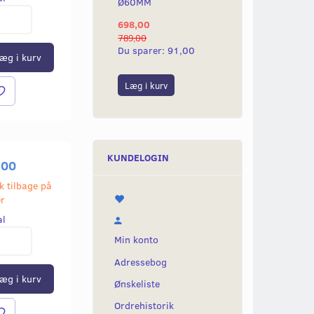
Ø60MM
698,00
789,00
Du sparer:
91,00
æg i kurv
Læg i kurv
KUNDELOGIN
,00
k tilbage på
er
al
Min konto
Adressebog
æg i kurv
Ønskeliste
Ordrehistorik