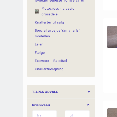
Nyheder seneste 10 nye varer
Motocross - classic
crossdele
Knallerter til salg
Special arbejde Yamaha fs1
modellen.
Lejer
Fælge
Ecomaxx - Racefuel
Knallertudlejning.
Skifte
TILPAS UDVALG
filter
Prisniveau