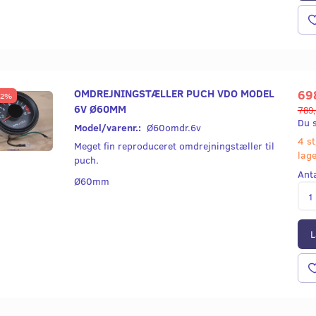
R STYRHOLDER
PUCH TÆNDINGSNØGLE
GRØN KONTRO
MERRIT MODEL SORT
45,00
39,00
OMDREJNINGSTÆLLER PUCH VDO MODEL
69
12%
Læg i kurv
Læg i kurv
6V Ø60MM
789
Du 
Model/varenr.:
Ø60omdr.6v
4 st
Meget fin reproduceret omdrejningstæller til
lag
puch.
Ant
Ø60mm
L