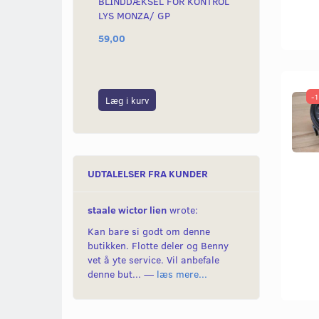
BLINDDÆKSEL FOR KONTROL
DÆKPLADE FO
LYS MONZA/ GP
MONZA/GP
59,00
19,00
-
Læg i kurv
Læg i kurv
UDTALELSER FRA KUNDER
staale wictor lien
wrote:
Kan bare si godt om denne
butikken. Flotte deler og Benny
vet å yte service. Vil anbefale
denne but... —
læs mere...