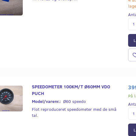
lag
Ant
L
SPEEDOMETER 100KM/T Ø60MM VDO
39
PUCH
På 
Model/varenr.:
Ø60 speedo
Ant
Flot reproduceret speedometer med de små
tal.
L