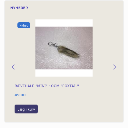
NYHEDER
Nyhed
RÆVEHALE "MINI" 10CM "FOXTAIL"
DÆ
49,00
39
Læg i kurv
L