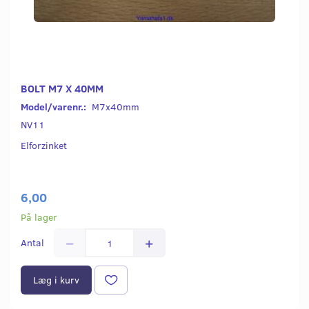
BOLT M7 X 40MM
Model/varenr.:
M7x40mm
NV11
Elforzinket
6,00
På lager
Antal
Læg i kurv