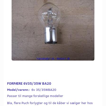
FORPÆRE 6V35/35W BA20
Model/varenr.:
6v 35/35WBA20
Passer til mange forskellige modeller
Bla, flere Puch forlygter og til de kåber vi sælger her hos