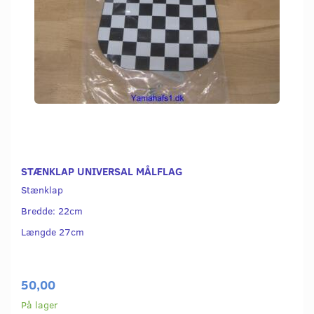
STÆNKLAP UNIVERSAL MÅLFLAG
Stænklap
Bredde: 22cm
Længde 27cm
50,00
På lager