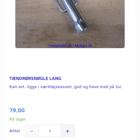
TÆNDRØRSNØGLE LANG
Kan evt. ligge i værktøjskassen, god og have med på tur.
79,00
På lager
Antal