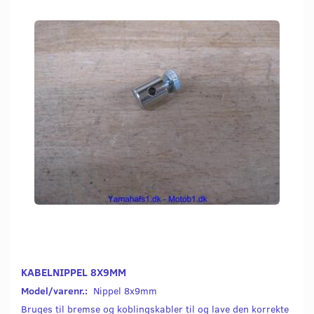
KABELNIPPEL 8X9MM
Model/varenr.:
Nippel 8x9mm
Bruges til bremse og koblingskabler til og lave den korrekte