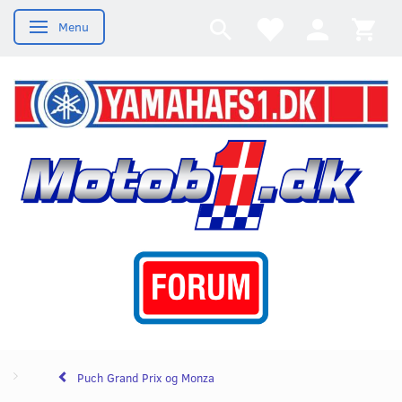
Menu
Skifte navigation
Puch Grand Prix og Monza