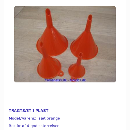
TRAGTSÆT I PLAST
Model/varenr.:
sæt orange
Består af 4 gode størrelser