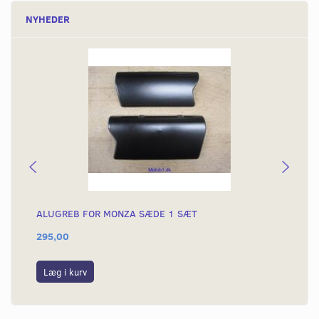
NYHEDER
ALUGREB FOR MONZA SÆDE 1 SÆT
PL
295,00
26
Læg i kurv
L