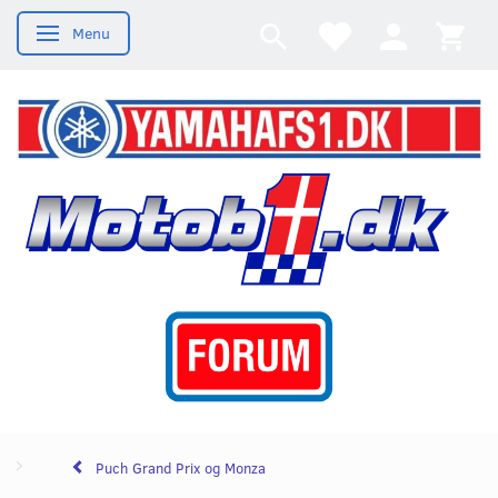
Menu
Skifte navigation
Puch Grand Prix og Monza