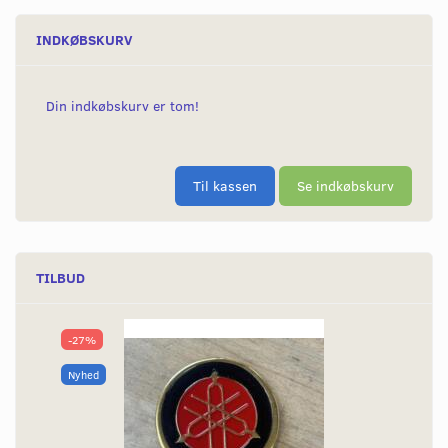
INDKØBSKURV
Din indkøbskurv er tom!
Til kassen
Se indkøbskurv
TILBUD
-27%
Nyhed