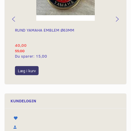
RUND YAMAHA EMBLEM Ø63MM
BA
40,00
25
55,00
50,
Du sparer:
15,00
Du
Læg i kurv
L
KUNDELOGIN