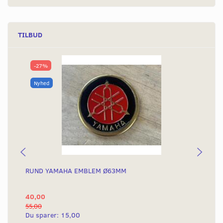
TILBUD
-27%
Nyhed
RUND YAMAHA EMBLEM Ø63MM
BA
40,00
25
55,00
50,
Du sparer:
15,00
Du