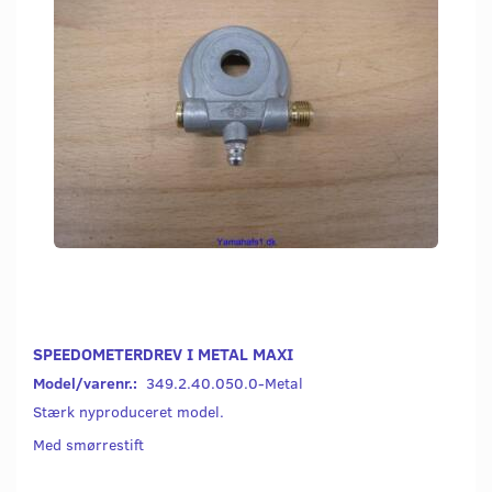
SPEEDOMETERDREV I METAL MAXI
Model/varenr.:
349.2.40.050.0-Metal
Stærk nyproduceret model.
Med smørrestift