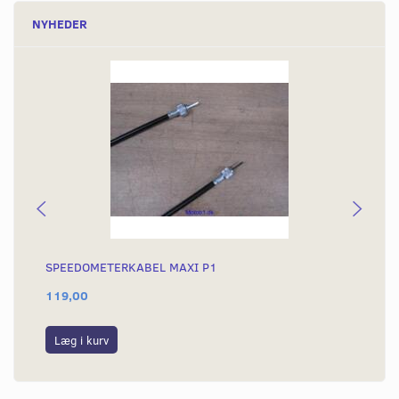
NYHEDER
SPEEDOMETERKABEL MAXI P1
SP
119,00
29
Læg i kurv
L