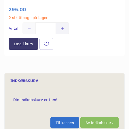
295,00
2 stk tilbage på lager
Antal
Læg i kurv
INDKØBSKURV
Din indkøbskurv er tom!
Til kassen
Se indkøbskurv