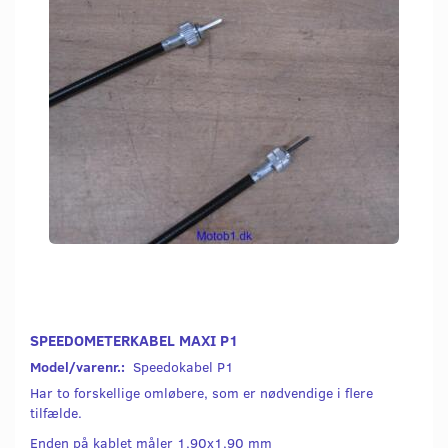
SPEEDOMETERKABEL MAXI P1
Model/varenr.:
Speedokabel P1
Har to forskellige omløbere, som er nødvendige i flere
tilfælde.
Enden på kablet måler 1,90x1,90 mm