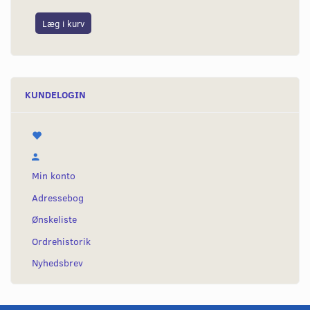
Læg i kurv
L
KUNDELOGIN
Min konto
Adressebog
Ønskeliste
Ordrehistorik
Nyhedsbrev