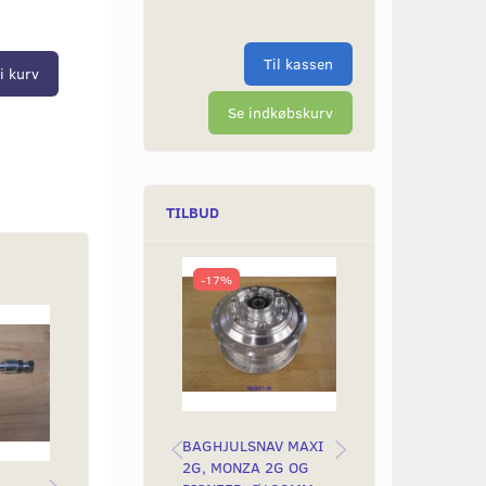
Til kassen
i kurv
Se indkøbskurv
TILBUD
-17%
Populær
-42%
BAGHJULSNAV MAXI
ALUMINIUMSFÆ
2G, MONZA 2G OG
RØD ELOXERET