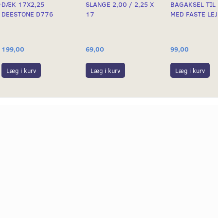
DÆK 17X2,25
SLANGE 2,00 / 2,25 X
BAGAKSEL TIL 
DEESTONE D776
17
MED FASTE LE
199,00
69,00
99,00
Læg i kurv
Læg i kurv
Læg i kurv