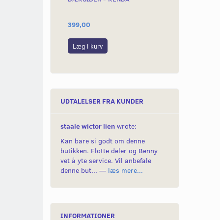
399,00
59,00
Læg i kurv
Se produktet
UDTALELSER FRA KUNDER
staale wictor lien
wrote:
Kan bare si godt om denne
butikken. Flotte deler og Benny
vet å yte service. Vil anbefale
denne but... —
læs mere...
INFORMATIONER