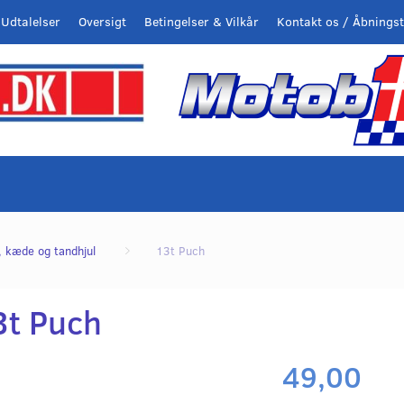
Udtalelser
Oversigt
Betingelser & Vilkår
Kontakt os / Åbningst
, kæde og tandhjul
13t Puch
3t Puch
49,00