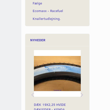
Fælge
Ecomaxx - Racefuel
Knallertudlejning.
NYHEDER
DÆK 19X2,25 HVIDE
PENSEL FOR 
DÆKSIDER - KENDA