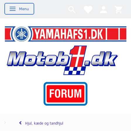
Menu
Skifte navigation
Hjul, kæde og tandhjul