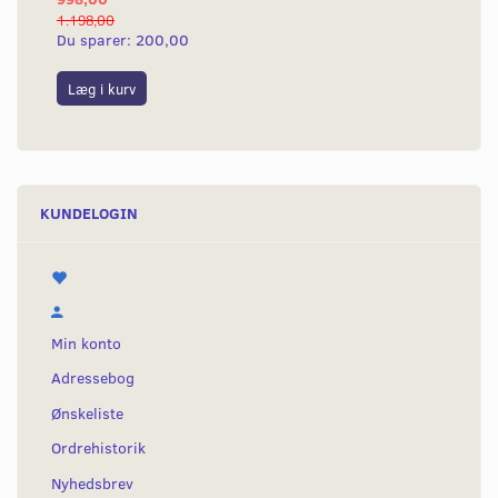
1.198,00
499
Du sparer:
200,00
Du
Læg i kurv
S
KUNDELOGIN
Min konto
Adressebog
Ønskeliste
Ordrehistorik
Nyhedsbrev