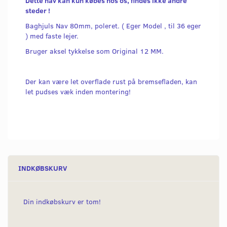
Dette nav kan kun købes hos os, findes ikke andre
steder !
Baghjuls Nav 80mm, poleret. ( Eger Model , til 36 eger
) med faste lejer.
Bruger aksel tykkelse som Original 12 MM.
Der kan være let overflade rust på bremsefladen, kan
let pudses væk inden montering!
INDKØBSKURV
Din indkøbskurv er tom!