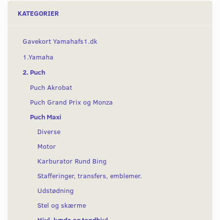
KATEGORIER
Gavekort Yamahafs1.dk
1.Yamaha
2. Puch
Puch Akrobat
Puch Grand Prix og Monza
Puch Maxi
Diverse
Motor
Karburator Rund Bing
Stafferinger, transfers, emblemer.
Udstødning
Stel og skærme
Hjul, kæde og tandhjul