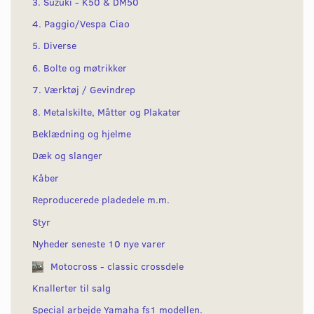
3. Suzuki - K50 & DM50
4. Paggio/Vespa Ciao
5. Diverse
6. Bolte og møtrikker
7. Værktøj / Gevindrep
8. Metalskilte, Måtter og Plakater
Beklædning og hjelme
Dæk og slanger
Kåber
Reproducerede pladedele m.m.
Styr
Nyheder seneste 10 nye varer
Motocross - classic crossdele
Knallerter til salg
Special arbejde Yamaha fs1 modellen.