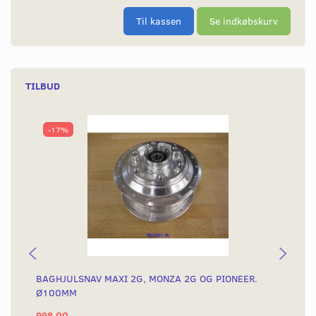
Til kassen
Se indkøbskurv
TILBUD
-17%
BAGHJULSNAV MAXI 2G, MONZA 2G OG PIONEER.
AL
Ø100MM
998,00
28