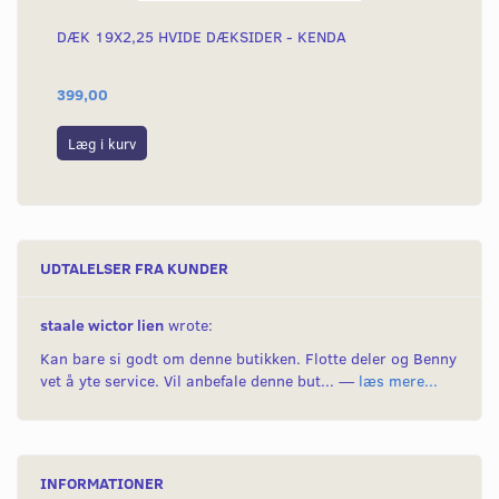
DÆK 19X2,25 HVIDE DÆKSIDER - KENDA
PE
399,00
59
Læg i kurv
S
UDTALELSER FRA KUNDER
staale wictor lien
wrote:
Kan bare si godt om denne butikken. Flotte deler og Benny
vet å yte service. Vil anbefale denne but... —
læs mere...
INFORMATIONER