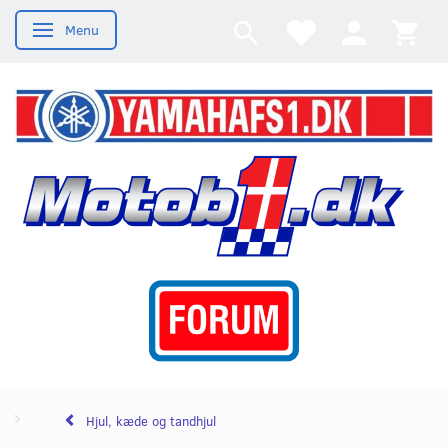
Menu
Skifte navigation
Hjul, kæde og tandhjul