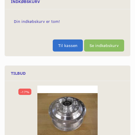
INDKØBSKURV
Din indkøbskurv er tom!
Til kassen
Se indkøbskurv
TILBUD
-17%