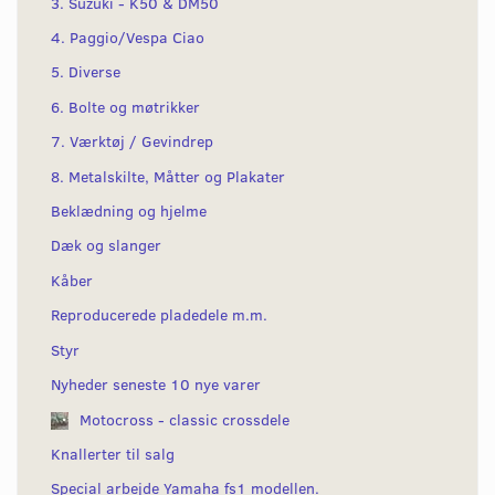
3. Suzuki - K50 & DM50
4. Paggio/Vespa Ciao
5. Diverse
6. Bolte og møtrikker
7. Værktøj / Gevindrep
8. Metalskilte, Måtter og Plakater
Beklædning og hjelme
Dæk og slanger
Kåber
Reproducerede pladedele m.m.
Styr
Nyheder seneste 10 nye varer
Motocross - classic crossdele
Knallerter til salg
Special arbejde Yamaha fs1 modellen.