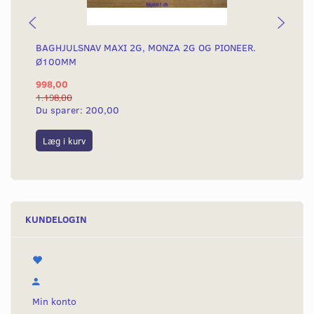
BAGHJULSNAV MAXI 2G, MONZA 2G OG PIONEER.
AL
Ø100MM
998,00
28
1.198,00
499
Du sparer:
200,00
Du
Læg i kurv
S
KUNDELOGIN
Min konto