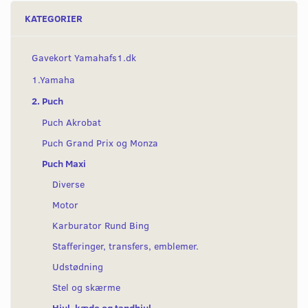
KATEGORIER
Gavekort Yamahafs1.dk
1.Yamaha
2. Puch
Puch Akrobat
Puch Grand Prix og Monza
Puch Maxi
Diverse
Motor
Karburator Rund Bing
Stafferinger, transfers, emblemer.
Udstødning
Stel og skærme
Hjul, kæde og tandhjul