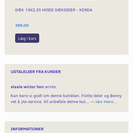
DÆK 19X2,25 HVIDE DÆKSIDER - KENDA
PE
399,00
59
Læg i kurv
S
UDTALELSER FRA KUNDER
staale wictor lien
wrote:
Kan bare si godt om denne butikken. Flotte deler og Benny
vet å yte service. Vil anbefale denne but... —
læs mere...
INFORMATIONER