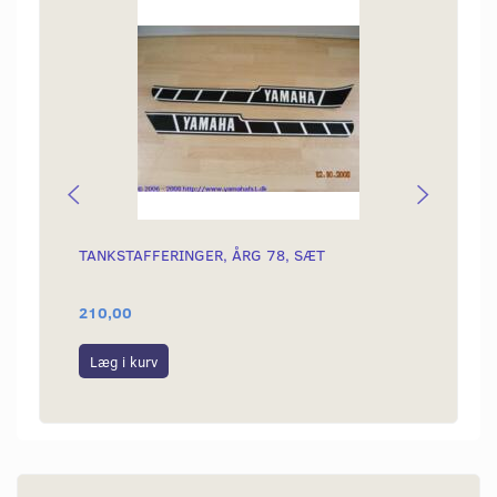
Popu
TANKSTAFFERINGER, ÅRG 78, SÆT
BENZI
210,00
149,0
Læg i kurv
Læg i