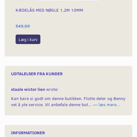
KÆDELÅS MED NØGLE 1,2M 10MM
KÆ
549,00
69
Læg i kurv
L
UDTALELSER FRA KUNDER
staale wictor lien
wrote:
Kan bare si godt om denne butikken. Flotte deler og Benny
vet å yte service. Vil anbefale denne but... —
læs mere...
INFORMATIONER