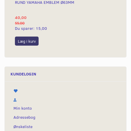
RUND YAMAHA EMBLEM Ø63MM
BA
40,00
25
55,00
50,
Du sparer:
15,00
Du
Læg i kurv
L
KUNDELOGIN
Min konto
Adressebog
Ønskeliste