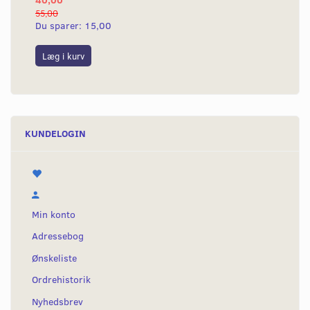
55,00
50,
Du sparer:
15,00
Du
Læg i kurv
L
KUNDELOGIN
Min konto
Adressebog
Ønskeliste
Ordrehistorik
Nyhedsbrev