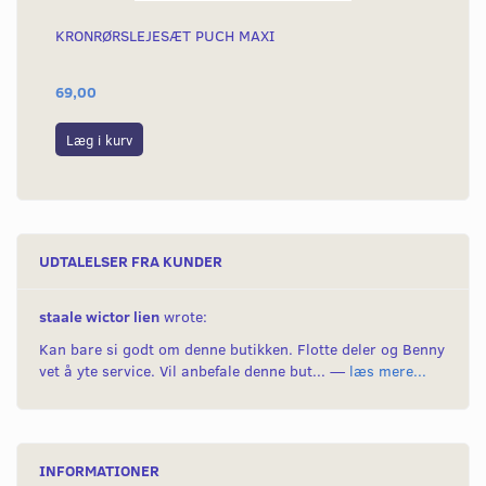
KRONRØRSLEJESÆT PUCH MAXI
EB
69,00
1.
Læg i kurv
L
UDTALELSER FRA KUNDER
staale wictor lien
wrote:
Kan bare si godt om denne butikken. Flotte deler og Benny
vet å yte service. Vil anbefale denne but... —
læs mere...
INFORMATIONER