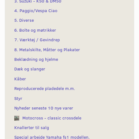
3. Suzuki - K50 & DM50
4. Paggio/Vespa Ciao
5. Diverse
6. Bolte og møtrikker
7. Værktøj / Gevindrep
8. Metalskilte, Måtter og Plakater
Beklædning og hjelme
Dæk og slanger
Kåber
Reproducerede pladedele m.m.
Styr
Nyheder seneste 10 nye varer
Motocross - classic crossdele
Knallerter til salg
Special arbejde Yamaha fs1 modellen.