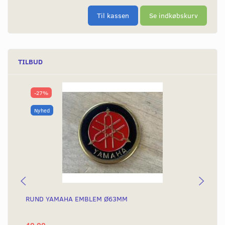
Til kassen
Se indkøbskurv
TILBUD
-27%
Nyhed
RUND YAMAHA EMBLEM Ø63MM
BA
40,00
25