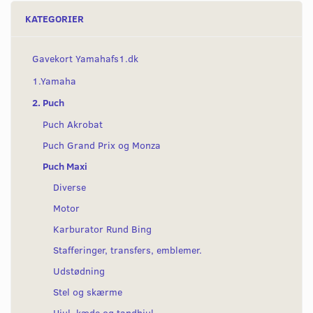
KATEGORIER
Gavekort Yamahafs1.dk
1.Yamaha
2. Puch
Puch Akrobat
Puch Grand Prix og Monza
Puch Maxi
Diverse
Motor
Karburator Rund Bing
Stafferinger, transfers, emblemer.
Udstødning
Stel og skærme
Hjul, kæde og tandhjul