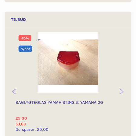
TILBUD
-50%
Nyhed
BAGLYGTEGLAS YAMAH STING & YAMAHA 2G
KO
KN
25,00
4.
50,00
4.8
Du sparer:
25,00
Du