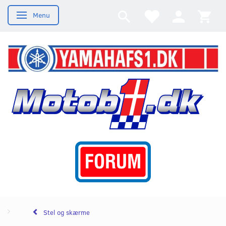
Menu
Skifte navigation
Stel og skærme