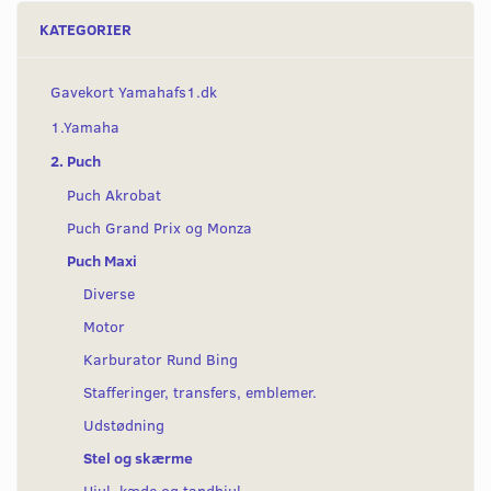
KATEGORIER
Gavekort Yamahafs1.dk
1.Yamaha
2. Puch
Puch Akrobat
Puch Grand Prix og Monza
Puch Maxi
Diverse
Motor
Karburator Rund Bing
Stafferinger, transfers, emblemer.
Udstødning
Stel og skærme
Hjul, kæde og tandhjul