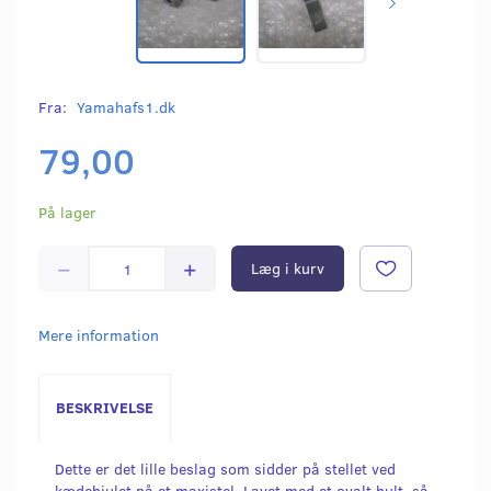
Fra:
Yamahafs1.dk
79,00
På lager
Læg i kurv
Mere information
BESKRIVELSE
Dette er det lille beslag som sidder på stellet ved
kædehjulet på et maxistel. Lavet med et ovalt hult, så