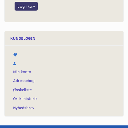
Læg i kurv
L
KUNDELOGIN
Min konto
Adressebog
Ønskeliste
Ordrehistorik
Nyhedsbrev