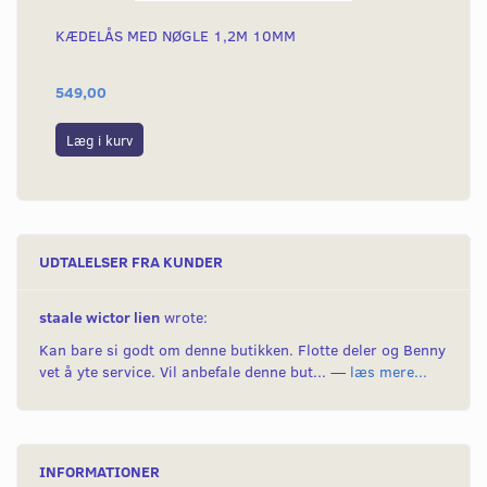
KÆDELÅS MED NØGLE 1,2M 10MM
KÆ
549,00
69
Læg i kurv
L
UDTALELSER FRA KUNDER
staale wictor lien
wrote:
Kan bare si godt om denne butikken. Flotte deler og Benny
vet å yte service. Vil anbefale denne but... —
læs mere...
INFORMATIONER