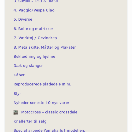
3. Suzuki - K50 & DM50
4. Paggio/Vespa Ciao
5. Diverse
6. Bolte og møtrikker
7. Værktøj / Gevindrep
8. Metalskilte, Måtter og Plakater
Beklædning og hjelme
Dæk og slanger
Kåber
Reproducerede pladedele m.m.
Styr
Nyheder seneste 10 nye varer
Motocross - classic crossdele
Knallerter til salg
Special arbejde Yamaha fs1 modellen.