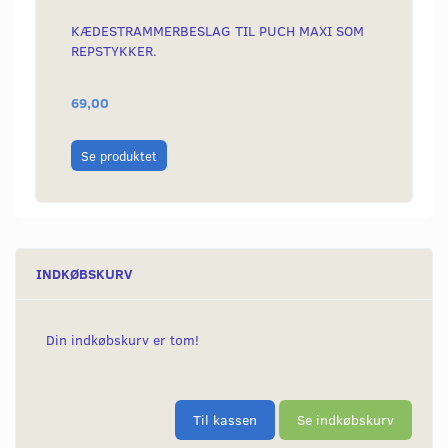
KÆDESTRAMMERBESLAG TIL PUCH MAXI SOM
FODHV
REPSTYKKER.
69,00
239,0
Læg i
Se produktet
INDKØBSKURV
Din indkøbskurv er tom!
Til kassen
Se indkøbskurv