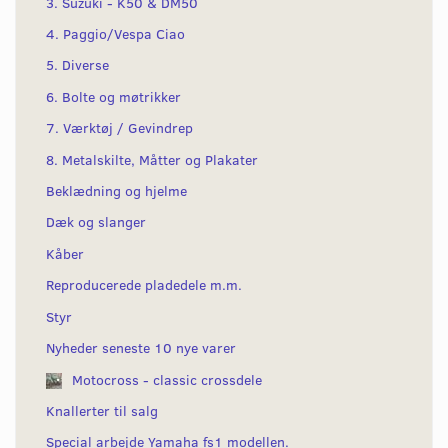
3. Suzuki - K50 & DM50
4. Paggio/Vespa Ciao
5. Diverse
6. Bolte og møtrikker
7. Værktøj / Gevindrep
8. Metalskilte, Måtter og Plakater
Beklædning og hjelme
Dæk og slanger
Kåber
Reproducerede pladedele m.m.
Styr
Nyheder seneste 10 nye varer
Motocross - classic crossdele
Knallerter til salg
Special arbejde Yamaha fs1 modellen.