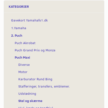
KATEGORIER
Gavekort Yamahafs1.dk
1.Yamaha
2. Puch
Puch Akrobat
Puch Grand Prix og Monza
Puch Maxi
Diverse
Motor
Karburator Rund Bing
Stafferinger, transfers, emblemer.
Udstødning
Stel og skærme
Hjul, kæde og tandhjul