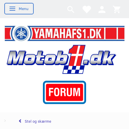
Menu
Skifte navigation
Stel og skærme