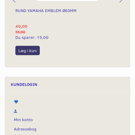
RUND YAMAHA EMBLEM Ø63MM
BA
40,00
25
55,00
50,
Du sparer:
15,00
Du
Læg i kurv
L
KUNDELOGIN
Min konto
Adressebog