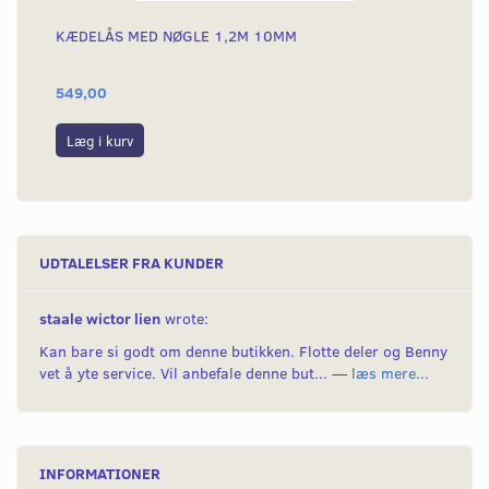
KÆDELÅS MED NØGLE 1,2M 10MM
KÆ
549,00
69
Læg i kurv
L
UDTALELSER FRA KUNDER
staale wictor lien
wrote:
Kan bare si godt om denne butikken. Flotte deler og Benny
vet å yte service. Vil anbefale denne but... —
læs mere...
INFORMATIONER