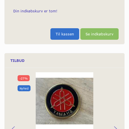
Din indkøbskurv er tom!
Til kassen
Se indkøbskurv
TILBUD
-27%
Nyhed