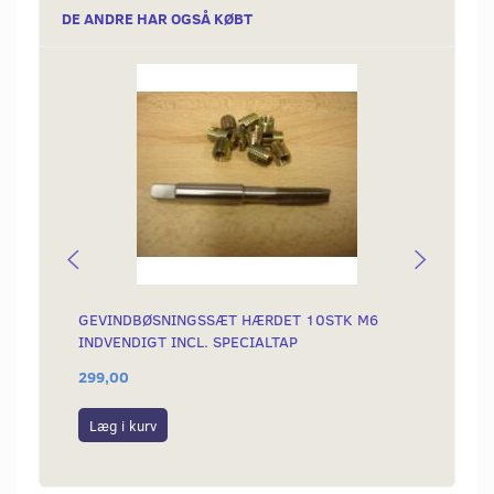
DE ANDRE HAR OGSÅ KØBT
GEVINDBØSNINGSSÆT HÆRDET 10STK M6
OMLØB
INDVENDIGT INCL. SPECIALTAP
299,00
99,00
Læg i kurv
Læg i