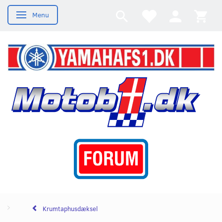
Menu
Skifte navigation
Krumtaphusdæksel