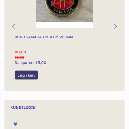
RUND YAMAHA EMBLEM Ø63MM
BA
40,00
25
55,00
50,
Du sparer:
15,00
Du
Læg i kurv
L
KUNDELOGIN