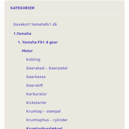
KATEGORIER
Gavekort Yamahafs1.dk
1.Yamaha
1. Yamaha FS1 4 gear
Motor
Kobling
Gearaksel - Gearpedal
Gearkasse
Gearskift
Karburator
Kickstarter
Krumtap - stempel
Krumtaphus - cylinder
Krumtaphusdæksel