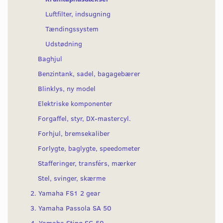
Luftfilter, indsugning
Tændingssystem
Udstødning
Baghjul
Benzintank, sadel, bagagebærer
Blinklys, ny model
Elektriske komponenter
Forgaffel, styr, DX-mastercyl.
Forhjul, bremsekaliber
Forlygte, baglygte, speedometer
Stafferinger, transférs, mærker
Stel, svinger, skærme
2. Yamaha FS1 2 gear
3. Yamaha Passola SA 50
4. Yamaha Sting SG 50