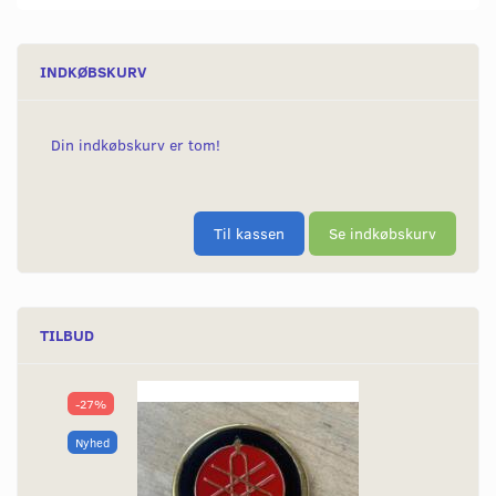
INDKØBSKURV
Din indkøbskurv er tom!
Til kassen
Se indkøbskurv
TILBUD
-27%
Nyhed