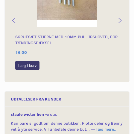
SKRUESÆT STJERNE MED 10MM PHILLIPSHOVED, FOR
SK
TÆNDINGSDÆKSEL
AH
16,00
15
Læg i kurv
L
UDTALELSER FRA KUNDER
staale wictor lien
wrote:
Kan bare si godt om denne butikken. Flotte deler og Benny
vet å yte service. Vil anbefale denne but... —
læs mere...