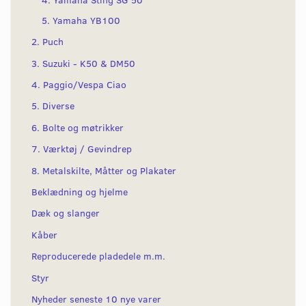
5. Yamaha YB100
2. Puch
3. Suzuki - K50 & DM50
4. Paggio/Vespa Ciao
5. Diverse
6. Bolte og møtrikker
7. Værktøj / Gevindrep
8. Metalskilte, Måtter og Plakater
Beklædning og hjelme
Dæk og slanger
Kåber
Reproducerede pladedele m.m.
Styr
Nyheder seneste 10 nye varer