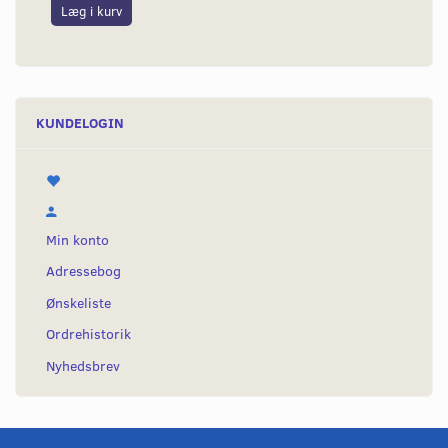
Læg i kurv
L
KUNDELOGIN
Min konto
Adressebog
Ønskeliste
Ordrehistorik
Nyhedsbrev