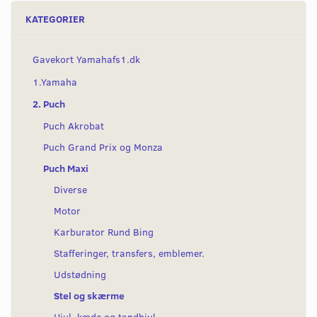
KATEGORIER
Gavekort Yamahafs1.dk
1.Yamaha
2. Puch
Puch Akrobat
Puch Grand Prix og Monza
Puch Maxi
Diverse
Motor
Karburator Rund Bing
Stafferinger, transfers, emblemer.
Udstødning
Stel og skærme
Hjul, kæde og tandhjul