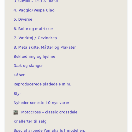
3. Suzuki - K50 & DM50
4. Paggio/Vespa Ciao
5. Diverse
6. Bolte og møtrikker
7. Værktøj / Gevindrep
8. Metalskilte, Måtter og Plakater
Beklædning og hjelme
Dæk og slanger
Kåber
Reproducerede pladedele m.m.
Styr
Nyheder seneste 10 nye varer
Motocross - classic crossdele
Knallerter til salg
Special arbejde Yamaha fs1 modellen.