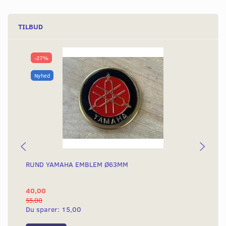
TILBUD
-27%
Nyhed
RUND YAMAHA EMBLEM Ø63MM
BA
40,00
25
55,00
50,
Du sparer:
15,00
Du