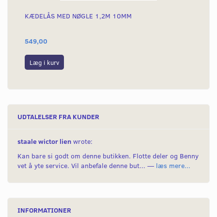
KÆDELÅS MED NØGLE 1,2M 10MM
KÆ
549,00
69
Læg i kurv
L
UDTALELSER FRA KUNDER
staale wictor lien
wrote:
Kan bare si godt om denne butikken. Flotte deler og Benny
vet å yte service. Vil anbefale denne but... —
læs mere...
INFORMATIONER