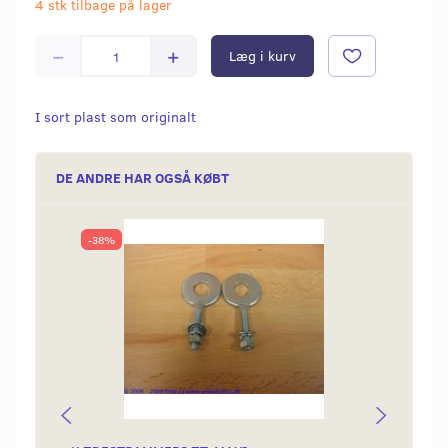
4 stk tilbage på lager
Læg i kurv
I sort plast som originalt
DE ANDRE HAR OGSÅ KØBT
-38%
Popu