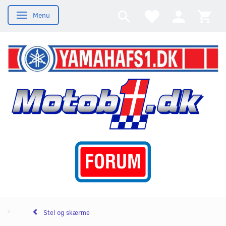
Menu
Skifte navigation
Stel og skærme