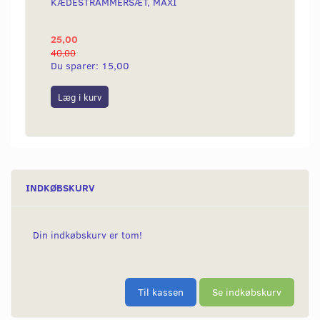
KÆDESTRAMMERSÆT, MAXI
KÆDES
REPST
25,00
69,00
40,00
Du sparer:
15,00
Læg i kurv
Se p
INDKØBSKURV
Din indkøbskurv er tom!
Til kassen
Se indkøbskurv