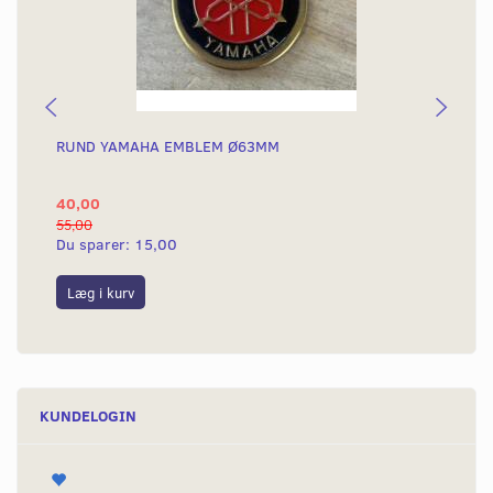
RUND YAMAHA EMBLEM Ø63MM
BA
40,00
25
55,00
50,
Du sparer:
15,00
Du
Læg i kurv
L
KUNDELOGIN