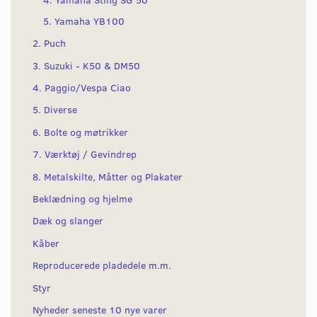
5. Yamaha YB100
2. Puch
3. Suzuki - K50 & DM50
4. Paggio/Vespa Ciao
5. Diverse
6. Bolte og møtrikker
7. Værktøj / Gevindrep
8. Metalskilte, Måtter og Plakater
Beklædning og hjelme
Dæk og slanger
Kåber
Reproducerede pladedele m.m.
Styr
Nyheder seneste 10 nye varer