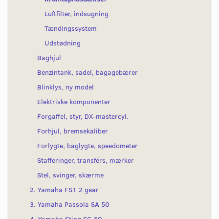
Luftfilter, indsugning
Tændingssystem
Udstødning
Baghjul
Benzintank, sadel, bagagebærer
Blinklys, ny model
Elektriske komponenter
Forgaffel, styr, DX-mastercyl.
Forhjul, bremsekaliber
Forlygte, baglygte, speedometer
Stafferinger, transférs, mærker
Stel, svinger, skærme
2. Yamaha FS1 2 gear
3. Yamaha Passola SA 50
4. Yamaha Sting SG 50