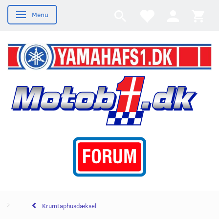
Menu
Skifte navigation
Krumtaphusdæksel