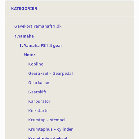
KATEGORIER
Gavekort Yamahafs1.dk
1.Yamaha
1. Yamaha FS1 4 gear
Motor
Kobling
Gearaksel - Gearpedal
Gearkasse
Gearskift
Karburator
Kickstarter
Krumtap - stempel
Krumtaphus - cylinder
Krumtaphusdæksel