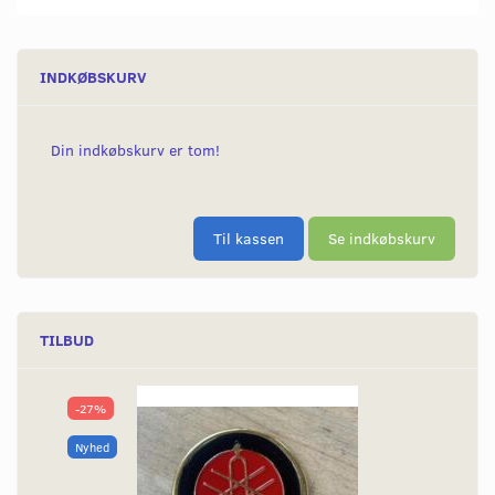
INDKØBSKURV
Din indkøbskurv er tom!
Til kassen
Se indkøbskurv
TILBUD
-27%
Nyhed