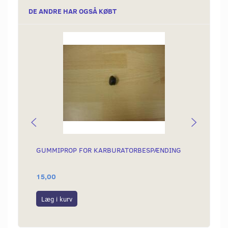
DE ANDRE HAR OGSÅ KØBT
GUMMIPROP FOR KARBURATORBESPÆNDING
PAKNI
DREJE
15,00
139,0
Læg i kurv
Læg i