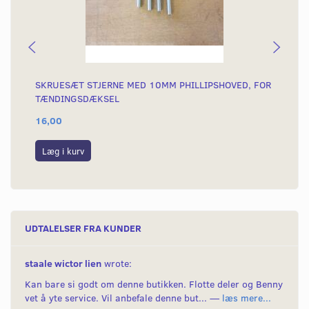
SKRUESÆT STJERNE MED 10MM PHILLIPSHOVED, FOR
SK
TÆNDINGSDÆKSEL
AH
16,00
15
Læg i kurv
L
UDTALELSER FRA KUNDER
staale wictor lien
wrote:
Kan bare si godt om denne butikken. Flotte deler og Benny
vet å yte service. Vil anbefale denne but... —
læs mere...