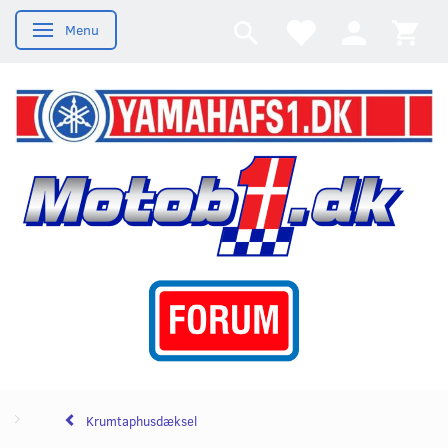
Menu
Skifte navigation
Krumtaphusdæksel