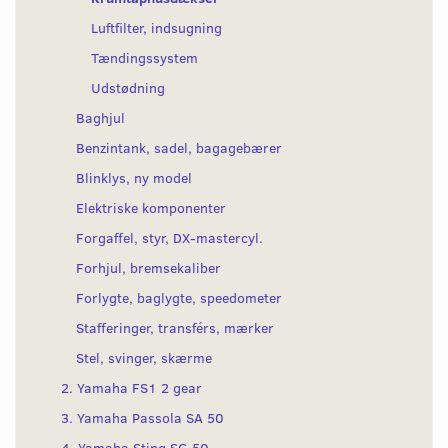
Luftfilter, indsugning
Tændingssystem
Udstødning
Baghjul
Benzintank, sadel, bagagebærer
Blinklys, ny model
Elektriske komponenter
Forgaffel, styr, DX-mastercyl.
Forhjul, bremsekaliber
Forlygte, baglygte, speedometer
Stafferinger, transférs, mærker
Stel, svinger, skærme
2. Yamaha FS1 2 gear
3. Yamaha Passola SA 50
4. Yamaha Sting SG 50