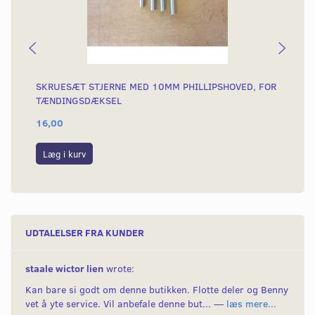
SKRUESÆT STJERNE MED 10MM PHILLIPSHOVED, FOR
SK
TÆNDINGSDÆKSEL
AH
16,00
15
Læg i kurv
L
UDTALELSER FRA KUNDER
staale wictor lien
wrote:
Kan bare si godt om denne butikken. Flotte deler og Benny
vet å yte service. Vil anbefale denne but... —
læs mere...