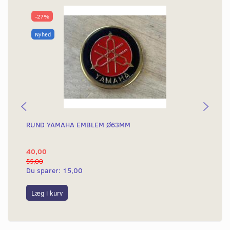
-27%
Nyhed
RUND YAMAHA EMBLEM Ø63MM
BA
40,00
25
55,00
50,
Du sparer:
15,00
Du
Læg i kurv
L