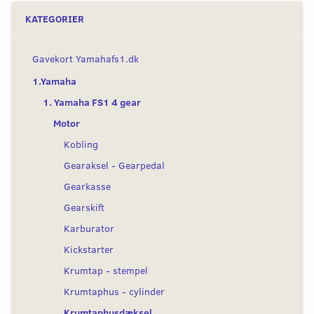
KATEGORIER
Gavekort Yamahafs1.dk
1.Yamaha
1. Yamaha FS1 4 gear
Motor
Kobling
Gearaksel - Gearpedal
Gearkasse
Gearskift
Karburator
Kickstarter
Krumtap - stempel
Krumtaphus - cylinder
Krumtaphusdæksel