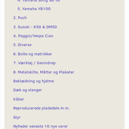
5. Yamaha YB100
2. Puch
3. Suzuki - K50 & DM50
4. Paggio/Vespa Ciao
5. Diverse
6. Bolte og møtrikker
7. Værktøj / Gevindrep
8. Metalskilte, Måtter og Plakater
Beklædning og hjelme
Dæk og slanger
Kåber
Reproducerede pladedele m.m.
Styr
Nyheder seneste 10 nye varer