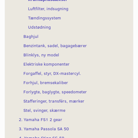
Luftfilter, indsugning
Tændingssystem
Udstødning
Baghjul
Benzintank, sadel, bagagebærer
Blinklys, ny model
Elektriske komponenter
Forgaffel, styr, DX-mastercyl.
Forhjul, bremsekaliber
Forlygte, baglygte, speedometer
Stafferinger, transférs, mærker
Stel, svinger, skærme
2. Yamaha FS1 2 gear
3. Yamaha Passola SA 50
4. Yamaha Sting SG 50