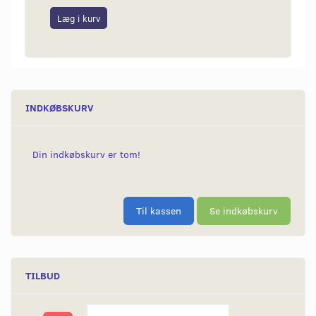
Læg i kurv
Læg i
INDKØBSKURV
Din indkøbskurv er tom!
Til kassen
Se indkøbskurv
TILBUD