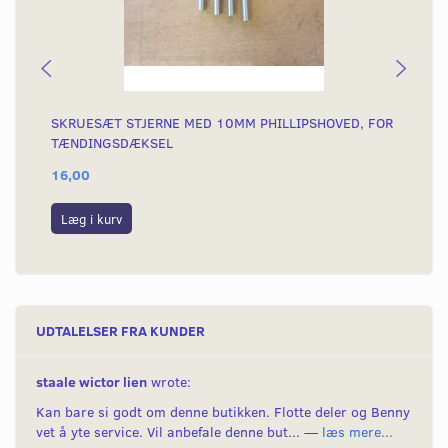
SKRUESÆT STJERNE MED 10MM PHILLIPSHOVED, FOR
SK
TÆNDINGSDÆKSEL
AH
16,00
15
Læg i kurv
L
UDTALELSER FRA KUNDER
staale wictor lien
wrote:
Kan bare si godt om denne butikken. Flotte deler og Benny
vet å yte service. Vil anbefale denne but... —
læs mere...