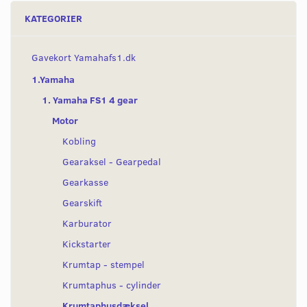
KATEGORIER
Gavekort Yamahafs1.dk
1.Yamaha
1. Yamaha FS1 4 gear
Motor
Kobling
Gearaksel - Gearpedal
Gearkasse
Gearskift
Karburator
Kickstarter
Krumtap - stempel
Krumtaphus - cylinder
Krumtaphusdæksel