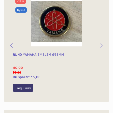
-27%
Nyhed
RUND YAMAHA EMBLEM Ø63MM
BA
40,00
25
55,00
50,
Du sparer:
15,00
Du
Læg i kurv
L