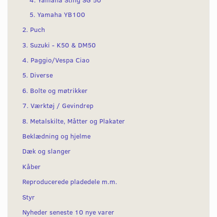
5. Yamaha YB100
2. Puch
3. Suzuki - K50 & DM50
4. Paggio/Vespa Ciao
5. Diverse
6. Bolte og møtrikker
7. Værktøj / Gevindrep
8. Metalskilte, Måtter og Plakater
Beklædning og hjelme
Dæk og slanger
Kåber
Reproducerede pladedele m.m.
Styr
Nyheder seneste 10 nye varer