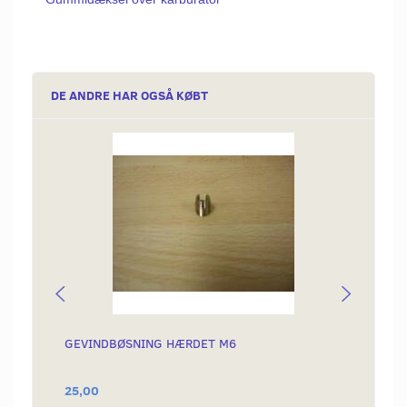
DE ANDRE HAR OGSÅ KØBT
GEVINDBØSNING HÆRDET M6
SIDES
SKJOL
25,00
169,0