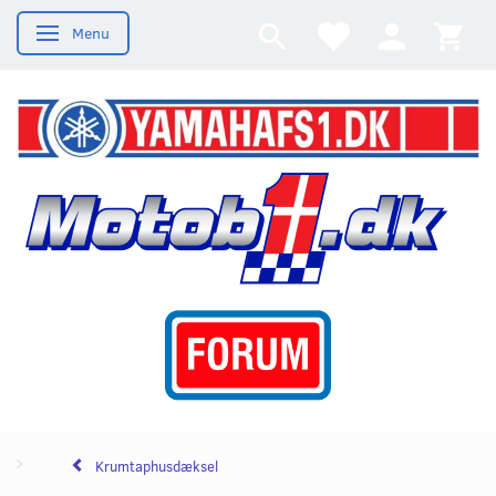
Menu
Skifte navigation
Krumtaphusdæksel