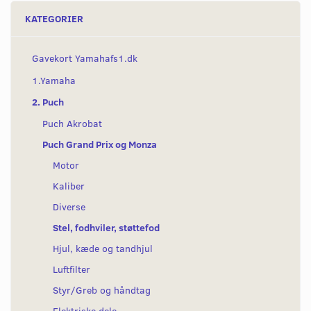
KATEGORIER
Gavekort Yamahafs1.dk
1.Yamaha
2. Puch
Puch Akrobat
Puch Grand Prix og Monza
Motor
Kaliber
Diverse
Stel, fodhviler, støttefod
Hjul, kæde og tandhjul
Luftfilter
Styr/Greb og håndtag
Elektriske dele