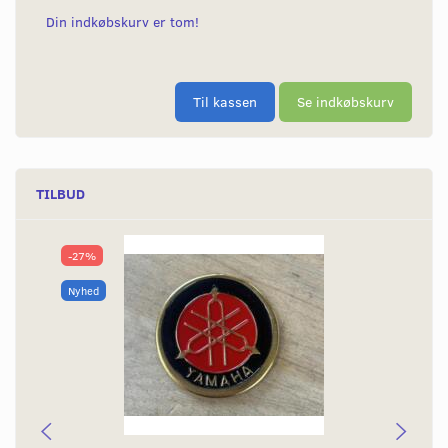
Din indkøbskurv er tom!
Til kassen
Se indkøbskurv
TILBUD
-27%
Nyhed