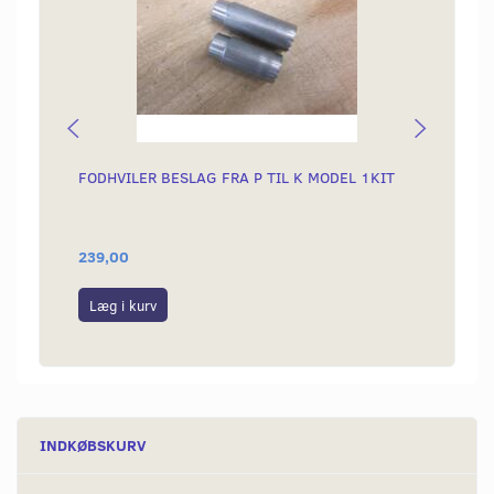
FODHVILER BESLAG FRA P TIL K MODEL 1KIT
MELLE
FODHV
TUNU
239,00
149,0
Læg i kurv
Læg i
INDKØBSKURV