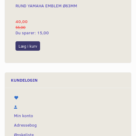
RUND YAMAHA EMBLEM Ø63MM
BA
40,00
25
55,00
50,
Du sparer:
15,00
Du
Læg i kurv
L
KUNDELOGIN
Min konto
Adressebog
Ønskeliste