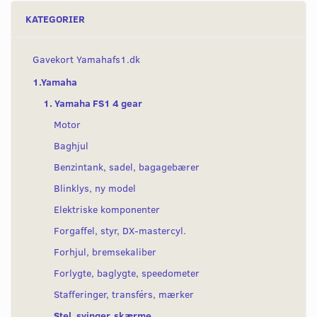
KATEGORIER
Gavekort Yamahafs1.dk
1.Yamaha
1. Yamaha FS1 4 gear
Motor
Baghjul
Benzintank, sadel, bagagebærer
Blinklys, ny model
Elektriske komponenter
Forgaffel, styr, DX-mastercyl.
Forhjul, bremsekaliber
Forlygte, baglygte, speedometer
Stafferinger, transférs, mærker
Stel, svinger, skærme