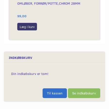
OMLØBER, FORRØR/POTTE,CHROM 28MM
BOLTE
99,00
30,00
Læg i kurv
Se p
INDKØBSKURV
Din indkøbskurv er tom!
Til kassen
Se indkøbskurv