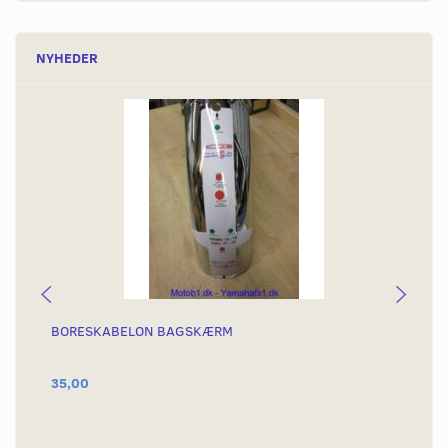
NYHEDER
BORESKABELON BAGSKÆRM
BA
OR
35,00
1.