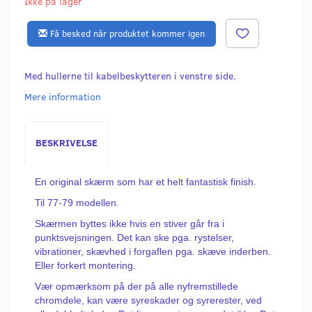
Ikke på lager
Få besked når produktet kommer igen
Med hullerne til kabelbeskytteren i venstre side.
Mere information
BESKRIVELSE
En original skærm som har et helt fantastisk finish.
Til 77-79 modellen.
Skærmen byttes ikke hvis en stiver går fra i
punktsvejsningen. Det kan ske pga. rystelser,
vibrationer, skævhed i forgaflen pga. skæve inderben.
Eller forkert montering.
Vær opmærksom på der på alle nyfremstillede
chromdele, kan være syreskader og syrerester, ved