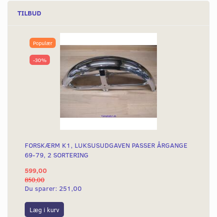
TILBUD
Populær
-30%
FORSKÆRM K1, LUKSUSUDGAVEN PASSER ÅRGANGE
69-79, 2 SORTERING
599,00
850,00
Du sparer:
251,00
Læg i kurv