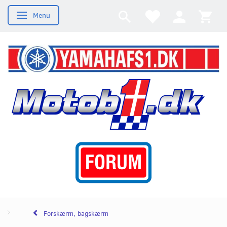
Menu
Skifte navigation
Forskærm, bagskærm