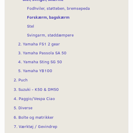
Fodhviler, støtteben, bremsepeda
Forskærm, bagskærm
Stel
Svingarm, støddæmpere
2. Yamaha FS1 2 gear
3. Yamaha Passola SA 50
4. Yamaha Sting SG 50
5. Yamaha YB100
2. Puch
3. Suzuki - K50 & DM50
4. Paggio/Vespa Ciao
5. Diverse
6. Bolte og møtrikker
7. Værktøj / Gevindrep