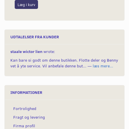
Læg i kurv
L
UDTALELSER FRA KUNDER
staale wictor lien
wrote:
Kan bare si godt om denne butikken. Flotte deler og Benny
vet å yte service. Vil anbefale denne but... —
læs mere...
INFORMATIONER
Fortrolighed
Fragt og levering
Firma profil