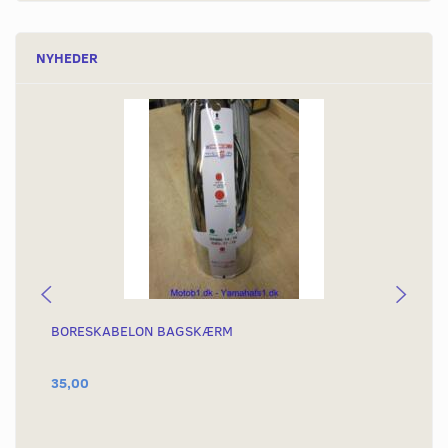
NYHEDER
BORESKABELON BAGSKÆRM
BA
OR
35,00
1.