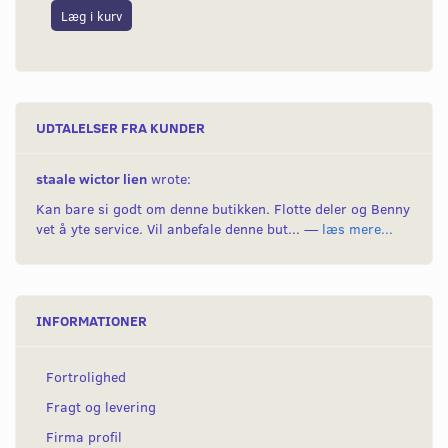
Læg i kurv
L
UDTALELSER FRA KUNDER
staale wictor lien
wrote:
Kan bare si godt om denne butikken. Flotte deler og Benny
vet å yte service. Vil anbefale denne but... —
læs mere...
INFORMATIONER
Fortrolighed
Fragt og levering
Firma profil