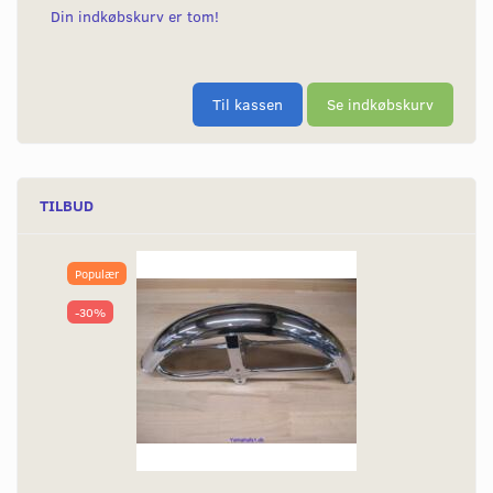
Din indkøbskurv er tom!
Til kassen
Se indkøbskurv
TILBUD
Populær
-30%