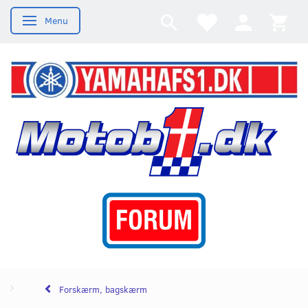
Menu
Skifte navigation
Forskærm, bagskærm