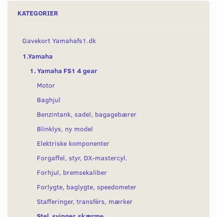
KATEGORIER
Gavekort Yamahafs1.dk
1.Yamaha
1. Yamaha FS1 4 gear
Motor
Baghjul
Benzintank, sadel, bagagebærer
Blinklys, ny model
Elektriske komponenter
Forgaffel, styr, DX-mastercyl.
Forhjul, bremsekaliber
Forlygte, baglygte, speedometer
Stafferinger, transférs, mærker
Stel, svinger, skærme