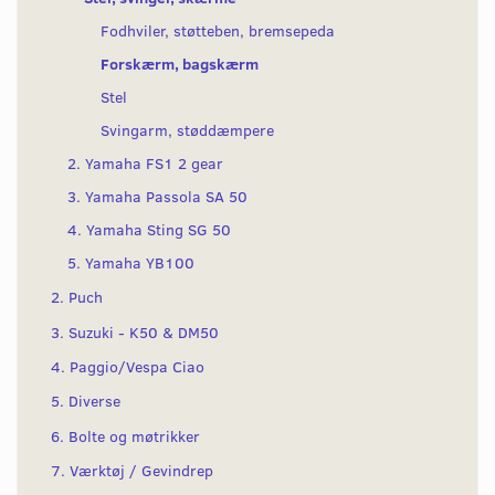
Fodhviler, støtteben, bremsepeda
Forskærm, bagskærm
Stel
Svingarm, støddæmpere
2. Yamaha FS1 2 gear
3. Yamaha Passola SA 50
4. Yamaha Sting SG 50
5. Yamaha YB100
2. Puch
3. Suzuki - K50 & DM50
4. Paggio/Vespa Ciao
5. Diverse
6. Bolte og møtrikker
7. Værktøj / Gevindrep