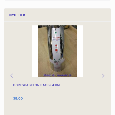
NYHEDER
BORESKABELON BAGSKÆRM
BA
OR
35,00
1.