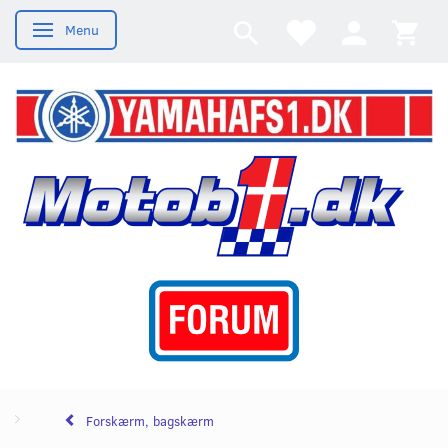
Menu
Skifte navigation
Forskærm, bagskærm