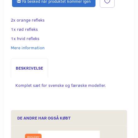
Få besked når produktet kommer igen
2x orange refleks
1x rød refleks
1x hvid refleks
Mere information
BESKRIVELSE
Komplet sæt for svenske og færøske modeller.
DE ANDRE HAR OGSÅ KØBT
Populær