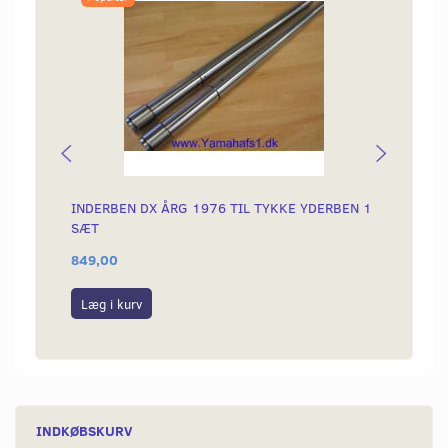
INDERBEN DX ÅRG 1976 TIL TYKKE YDERBEN 1
KABEL
SÆT
STYR
849,00
349,0
Læg i kurv
Læg i
INDKØBSKURV