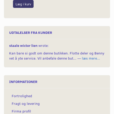
Læg i kurv
L
UDTALELSER FRA KUNDER
staale wictor lien
wrote:
Kan bare si godt om denne butikken. Flotte deler og Benny
vet å yte service. Vil anbefale denne but... —
læs mere...
INFORMATIONER
Fortrolighed
Fragt og levering
Firma profil