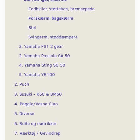
Fodhviler, støtteben, bremsepeda
Forskærm, bagskærm
Stel
Svingarm, støddæmpere
2. Yamaha FS1 2 gear
3. Yamaha Passola SA 50
4. Yamaha Sting SG 50
5. Yamaha YB100
2. Puch
3. Suzuki - K50 & DM50
4. Paggio/Vespa Ciao
5. Diverse
6. Bolte og møtrikker
7. Værktøj / Gevindrep